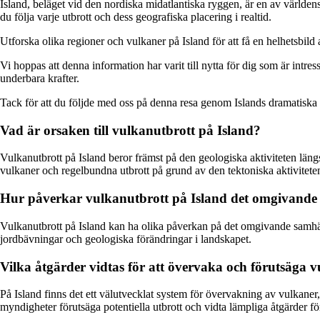
Island, beläget vid den nordiska midatlantiska ryggen, är en av världen
du följa varje utbrott och dess geografiska placering i realtid.
Utforska olika regioner och vulkaner på Island för att få en helhetsbil
Vi hoppas att denna information har varit till nytta för dig som är int
underbara krafter.
Tack för att du följde med oss på denna resa genom Islands dramatiska
Vad är orsaken till vulkanutbrott på Island?
Vulkanutbrott på Island beror främst på den geologiska aktiviteten läng
vulkaner och regelbundna utbrott på grund av den tektoniska aktivitete
Hur påverkar vulkanutbrott på Island det omgivande
Vulkanutbrott på Island kan ha olika påverkan på det omgivande samhälle
jordbävningar och geologiska förändringar i landskapet.
Vilka åtgärder vidtas för att övervaka och förutsäga 
På Island finns det ett välutvecklat system för övervakning av vulkane
myndigheter förutsäga potentiella utbrott och vidta lämpliga åtgärder f