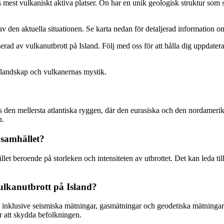
s mest vulkaniskt aktiva platser. Ön har en unik geologisk struktur som
d av den aktuella situationen. Se karta nedan för detaljerad information
resserad av vulkanutbrott på Island. Följ med oss för att hålla dig uppd
 landskap och vulkanernas mystik.
s den mellersta atlantiska ryggen, där den eurasiska och den nordamerika
n.
 samhället?
t beroende på storleken och intensiteten av utbrottet. Det kan leda till
vulkanutbrott på Island?
r, inklusive seismiska mätningar, gasmätningar och geodetiska mätninga
ör att skydda befolkningen.