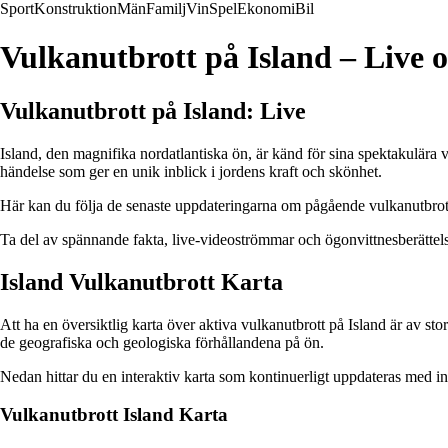
Sport
Konstruktion
Män
Familj
Vin
Spel
Ekonomi
Bil
Vulkanutbrott på Island – Live 
Vulkanutbrott på Island: Live
Island, den magnifika nordatlantiska ön, är känd för sina spektakulära 
händelse som ger en unik inblick i jordens kraft och skönhet.
Här kan du följa de senaste uppdateringarna om pågående vulkanutbrott på
Ta del av spännande fakta, live-videoströmmar och ögonvittnesberättels
Island Vulkanutbrott Karta
Att ha en översiktlig karta över aktiva vulkanutbrott på Island är av s
de geografiska och geologiska förhållandena på ön.
Nedan hittar du en interaktiv karta som kontinuerligt uppdateras med i
Vulkanutbrott Island Karta