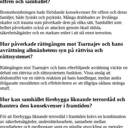
offren och samhället?
Bostonbombningen hade förödande konsekvenser för offren och deras
familjer, både fysiskt och psykiskt. Många drabbades av livslånga
skador och trauma som påverkade dem på olika sätt. Samhället som
helhet påverkades också av attacken genom ökad rädsla,
säkerhetsåtgärder och en starkare enhet i att stå emot terrorism.
Hur påverkade rättegången mot Tsarnajev och hans
avrättning allmänhetens syn på rättvisa och
rättssystemet?
Rättegången mot Tsarnajev och hans efterföljande avrättning väckte en
debatt om rättvisa och rättssystemets funktion. Vissa ansåg att
dödsstraffet var en rättvis reaktion på hans handlingar, medan andra
ifrågasatte moraliteten och effektiviteten av att tillgripa sådana stränga
straff.
Hur kan samhället förebygga liknande terrordåd och
hantera dess konsekvenser i framtiden?
För att förebygga liknande terrordåd i framtiden krävs en kombination
av säkerhetsåtgärder, underrättelsearbete, samarbete mellan
myndigheter och medborgare samt en ständig utveckling av metoder