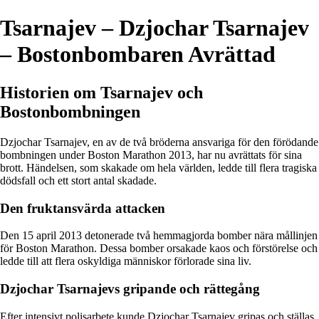
Tsarnajev – Dzjochar Tsarnajev
– Bostonbombaren Avrättad
Historien om Tsarnajev och
Bostonbombningen
Dzjochar Tsarnajev, en av de två bröderna ansvariga för den förödande
bombningen under Boston Marathon 2013, har nu avrättats för sina
brott. Händelsen, som skakade om hela världen, ledde till flera tragiska
dödsfall och ett stort antal skadade.
Den fruktansvärda attacken
Den 15 april 2013 detonerade två hemmagjorda bomber nära mållinjen
för Boston Marathon. Dessa bomber orsakade kaos och förstörelse och
ledde till att flera oskyldiga människor förlorade sina liv.
Dzjochar Tsarnajevs gripande och rättegång
Efter intensivt polisarbete kunde Dzjochar Tsarnajev gripas och ställas