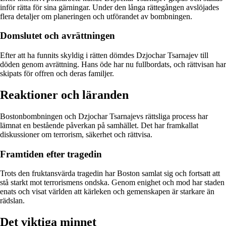
inför rätta för sina gärningar. Under den långa rättegången avslöjades
flera detaljer om planeringen och utförandet av bombningen.
Domslutet och avrättningen
Efter att ha funnits skyldig i rätten dömdes Dzjochar Tsarnajev till
döden genom avrättning. Hans öde har nu fullbordats, och rättvisan har
skipats för offren och deras familjer.
Reaktioner och läranden
Bostonbombningen och Dzjochar Tsarnajevs rättsliga process har
lämnat en bestående påverkan på samhället. Det har framkallat
diskussioner om terrorism, säkerhet och rättvisa.
Framtiden efter tragedin
Trots den fruktansvärda tragedin har Boston samlat sig och fortsatt att
stå starkt mot terrorismens ondska. Genom enighet och mod har staden
enats och visat världen att kärleken och gemenskapen är starkare än
rädslan.
Det viktiga minnet