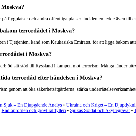
 i Moskva?
på flygplatser och andra offentliga platser. Incidenten ledde även till en
ga bakom terrordådet i Moskva?
pen i Tjetjenien, känd som Kaukasiska Emiratet, för att ligga bakom atta
errordådet i Moskva?
jöd sitt stöd till Ryssland i kampen mot terrorism. Många länder uttryc
mtida terrordåd efter händelsen i Moskva?
orism genom att öka säkerhetsåtgärderna, stärka underrättelseverksamhe
lin Sjuk – En Djupgående Analys
•
Ukraina och Kriget – En Djupdykni
•
Radioprofilen och grovt rattfylleri
•
Sjukas Soldat och Skyttegravar
•