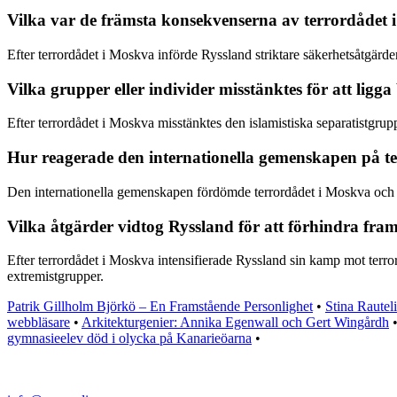
Vilka var de främsta konsekvenserna av terrordådet
Efter terrordådet i Moskva införde Ryssland striktare säkerhetsåtgärder 
Vilka grupper eller individer misstänktes för att lig
Efter terrordådet i Moskva misstänktes den islamistiska separatistgrup
Hur reagerade den internationella gemenskapen på t
Den internationella gemenskapen fördömde terrordådet i Moskva och erb
Vilka åtgärder vidtog Ryssland för att förhindra fra
Efter terrordådet i Moskva intensifierade Ryssland sin kamp mot terr
extremistgrupper.
Patrik Gillholm Björkö – En Framstående Personlighet
•
Stina Raute
webbläsare
•
Arkitekturgenier: Annika Egenwall och Gert Wingårdh
gymnasieelev död i olycka på Kanarieöarna
•