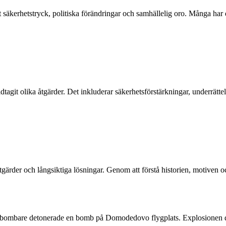
säkerhetstryck, politiska förändringar och samhällelig oro. Många har dr
agit olika åtgärder. Det inkluderar säkerhetsförstärkningar, underrättel
tgärder och långsiktiga lösningar. Genom att förstå historien, motiven 
rdsbombare detonerade en bomb på Domodedovo flygplats. Explosionen 