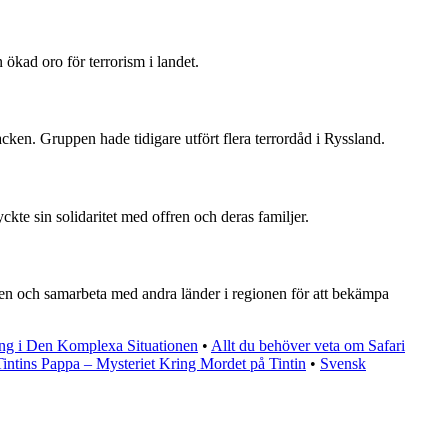
 ökad oro för terrorism i landet.
cken. Gruppen hade tidigare utfört flera terrordåd i Ryssland.
kte sin solidaritet med offren och deras familjer.
ten och samarbeta med andra länder i regionen för att bekämpa
ng i Den Komplexa Situationen
•
Allt du behöver veta om Safari
Tintins Pappa – Mysteriet Kring Mordet på Tintin
•
Svensk