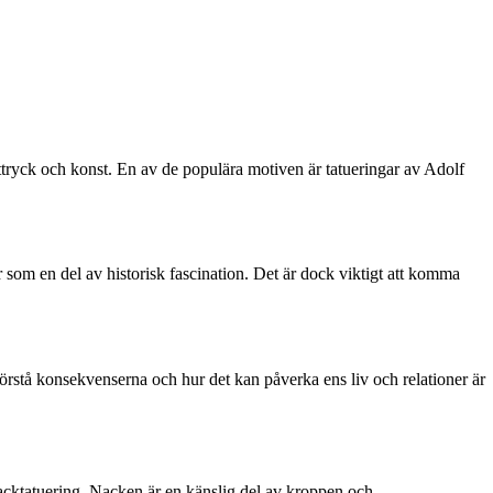
uttryck och konst. En av de populära motiven är tatueringar av Adolf
r som en del av historisk fascination. Det är dock viktigt att komma
 förstå konsekvenserna och hur det kan påverka ens liv och relationer är
nacktatuering. Nacken är en känslig del av kroppen och