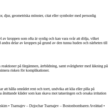
, djur, geometriska mönster, citat eller symboler med personlig
 av kroppen som ofta är synlig och kan vara svår att dölja, vilket
 andra delar av kroppen på grund av den tunna huden och närheten till
a reaktioner på färgämnen, ärrbildning, samt svårigheter med läkning på
inimera risken för komplikationer.
att hålla området rent och torrt, undvika att klia eller pilla på
a åtsittande kläder som kan skava mot tatueringen och orsaka irritation
Askim
•
Tsarnajev – Dzjochar Tsarnajev – Bostonbombaren Avrättad
•