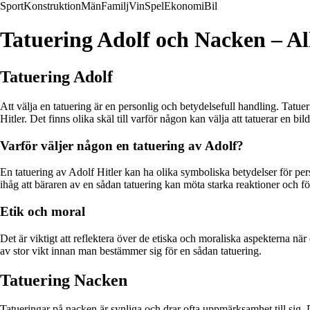
Sport
Konstruktion
Män
Familj
Vin
Spel
Ekonomi
Bil
Tatuering Adolf och Nacken – Al
Tatuering Adolf
Att välja en tatuering är en personlig och betydelsefull handling. Tatue
Hitler. Det finns olika skäl till varför någon kan välja att tatuerar en bil
Varför väljer någon en tatuering av Adolf?
En tatuering av Adolf Hitler kan ha olika symboliska betydelser för per
ihåg att bäraren av en sådan tatuering kan möta starka reaktioner och 
Etik och moral
Det är viktigt att reflektera över de etiska och moraliska aspekterna när
av stor vikt innan man bestämmer sig för en sådan tatuering.
Tatuering Nacken
Tatueringar på nacken är synliga och drar ofta uppmärksamhet till sig. 