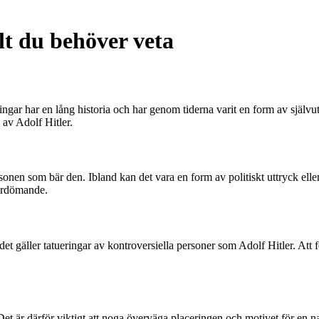
lt du behöver veta
ringar har en lång historia och har genom tiderna varit en form av själv
d av Adolf Hitler.
sonen som bär den. Ibland kan det vara en form av politiskt uttryck elle
fördömande.
 det gäller tatueringar av kontroversiella personer som Adolf Hitler. Att
Det är därför viktigt att noga överväga placeringen och motivet för en 