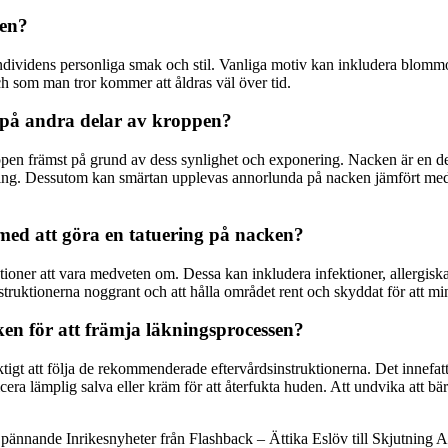
ken?
ndividens personliga smak och stil. Vanliga motiv kan inkludera blommor
och som man tror kommer att åldras väl över tid.
r på andra delar av kroppen?
oppen främst på grund av dess synlighet och exponering. Nacken är en del
ring. Dessutom kan smärtan upplevas annorlunda på nacken jämfört med
med att göra en tatuering på nacken?
tioner att vara medveten om. Dessa kan inkludera infektioner, allergisk
instruktionerna noggrant och att hålla området rent och skyddat för att m
en för att främja läkningsprocessen?
igt att följa de rekommenderade eftervårdsinstruktionerna. Det innefattar 
ra lämplig salva eller kräm för att återfukta huden. Att undvika att bär
pännande Inrikesnyheter från Flashback – Ättika Eslöv till Skjutning 