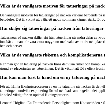
Vilka är de vanligaste motiven för tatueringar på nac
De vanligaste motiven för tatueringar på nacken varierar beroende på i
betydelse. Det är viktigt att välja ett motiv som man känner starkt för 
Hur skiljer sig tatueringar på nacken från tatueringa
Tatueringar på nacken skiljer sig från tatueringar på andra delar av kr
innebär att man bör vara extra noggrann med valet av motiv och place
ben och nerver.
Vilka är de vanligaste riskerna och komplikationerna 
När man gör en tatuering på nacken finns det vissa risker och komplika
grund av placeringen av tatueringen. Det är viktigt att följa eftervårds
Hur kan man bäst ta hand om en ny tatuering på nack
För att främja läkningsprocessen av en ny tatuering på nacken är det vikt
tatueringen, undvika exponering för sol och bad samt regelbundet applice
är också viktigt för en optimal läkningsprocess.
Leonard Höglind: En Framstående Personlighet inom Konstvärlden
•
S