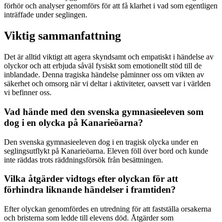
förhör och analyser genomförs för att få klarhet i vad som egentligen
inträffade under seglingen.
Viktig sammanfattning
Det är alltid viktigt att agera skyndsamt och empatiskt i händelse av
olyckor och att erbjuda såväl fysiskt som emotionellt stöd till de
inblandade. Denna tragiska händelse påminner oss om vikten av
säkerhet och omsorg när vi deltar i aktiviteter, oavsett var i världen
vi befinner oss.
Vad hände med den svenska gymnasieeleven som
dog i en olycka på Kanarieöarna?
Den svenska gymnasieeleven dog i en tragisk olycka under en
seglingsutflykt på Kanarieöarna. Eleven föll över bord och kunde
inte räddas trots räddningsförsök från besättningen.
Vilka åtgärder vidtogs efter olyckan för att
förhindra liknande händelser i framtiden?
Efter olyckan genomfördes en utredning för att fastställa orsakerna
och bristerna som ledde till elevens död. Åtgärder som