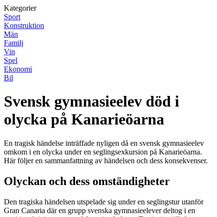
Kategorier
Sport
Konstruktion
Män
Familj
Vin
Spel
Ekonomi
Bil
Svensk gymnasieelev död i
olycka på Kanarieöarna
En tragisk händelse inträffade nyligen då en svensk gymnasieelev
omkom i en olycka under en seglingsexkursion på Kanarieöarna.
Här följer en sammanfattning av händelsen och dess konsekvenser.
Olyckan och dess omständigheter
Den tragiska händelsen utspelade sig under en seglingstur utanför
Gran Canaria där en grupp svenska gymnasieelever deltog i en