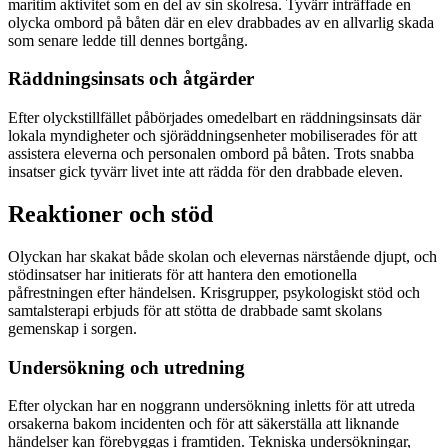
maritim aktivitet som en del av sin skolresa. Tyvärr inträffade en
olycka ombord på båten där en elev drabbades av en allvarlig skada
som senare ledde till dennes bortgång.
Räddningsinsats och åtgärder
Efter olyckstillfället påbörjades omedelbart en räddningsinsats där
lokala myndigheter och sjöräddningsenheter mobiliserades för att
assistera eleverna och personalen ombord på båten. Trots snabba
insatser gick tyvärr livet inte att rädda för den drabbade eleven.
Reaktioner och stöd
Olyckan har skakat både skolan och elevernas närstående djupt, och
stödinsatser har initierats för att hantera den emotionella
påfrestningen efter händelsen. Krisgrupper, psykologiskt stöd och
samtalsterapi erbjuds för att stötta de drabbade samt skolans
gemenskap i sorgen.
Undersökning och utredning
Efter olyckan har en noggrann undersökning inletts för att utreda
orsakerna bakom incidenten och för att säkerställa att liknande
händelser kan förebyggas i framtiden. Tekniska undersökningar,