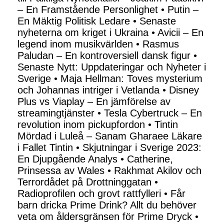
– En Framstående Personlighet
•
Putin –
En Mäktig Politisk Ledare
•
Senaste
nyheterna om kriget i Ukraina
•
Avicii – En
legend inom musikvärlden
•
Rasmus
Paludan – En kontroversiell dansk figur
•
Senaste Nytt: Uppdateringar och Nyheter i
Sverige
•
Maja Hellman: Toves mysterium
och Johannas intriger i Vetlanda
•
Disney
Plus vs Viaplay – En jämförelse av
streamingtjänster
•
Tesla Cybertruck – En
revolution inom pickupfordon
•
Tintin
Mördad i Luleå – Sanam Gharaee Läkare
i Fallet Tintin
•
Skjutningar i Sverige 2023:
En Djupgående Analys
•
Catherine,
Prinsessa av Wales
•
Rakhmat Akilov och
Terrordådet på Drottninggatan
•
Radioprofilen och grovt rattfylleri
•
Får
barn dricka Prime Drink? Allt du behöver
veta om åldersgränsen för Prime Dryck
•