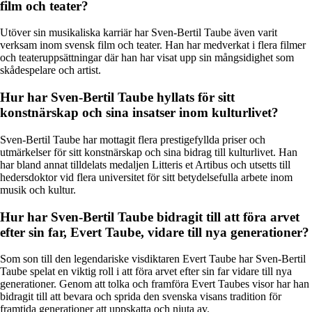
film och teater?
Utöver sin musikaliska karriär har Sven-Bertil Taube även varit
verksam inom svensk film och teater. Han har medverkat i flera filmer
och teateruppsättningar där han har visat upp sin mångsidighet som
skådespelare och artist.
Hur har Sven-Bertil Taube hyllats för sitt
konstnärskap och sina insatser inom kulturlivet?
Sven-Bertil Taube har mottagit flera prestigefyllda priser och
utmärkelser för sitt konstnärskap och sina bidrag till kulturlivet. Han
har bland annat tilldelats medaljen Litteris et Artibus och utsetts till
hedersdoktor vid flera universitet för sitt betydelsefulla arbete inom
musik och kultur.
Hur har Sven-Bertil Taube bidragit till att föra arvet
efter sin far, Evert Taube, vidare till nya generationer?
Som son till den legendariske visdiktaren Evert Taube har Sven-Bertil
Taube spelat en viktig roll i att föra arvet efter sin far vidare till nya
generationer. Genom att tolka och framföra Evert Taubes visor har han
bidragit till att bevara och sprida den svenska visans tradition för
framtida generationer att uppskatta och njuta av.