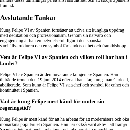
hantera dessa utmaningar på ett ansvarsfullt sätt och att stödja Spaniens
framtid.
Avslutande Tankar
Kung Felipe VI av Spanien fortsätter att utöva sitt kungliga uppdrag
med dedikation och professionalism. Genom sin närvaro och
engagemang är han en betydelsefull figur i den spanska
samhällsstrukturen och en symbol för landets enhet och framtidshopp.
Vem är Felipe VI av Spanien och vilken roll har han i
landet?
Felipe VI av Spanien är den nuvarande kungen av Spanien. Han
tillträdde tronen den 19 juni 2014 efter att hans far, kung Juan Carlos I,
abdikerade. Som kung är Felipe VI statschef och symbol för enhet och
kontinuitet i Spanien.
Vad är kung Felipe mest känd för under sin
regeringstid?
Kung Felipe är mest känd för att ha arbetat för att modernisera och öka
monarkins popularitet i Spanien. Han har också varit aktiv i att främja
Spaniens internationella relationer och ekonomiska utveckling.