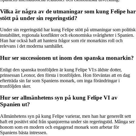
Vilka är några av de utmaningar som kung Felipe har
stött på under sin regeringstid?
Under sin regeringstid har kung Felipe stött på utmaningar som politisk
instabilitet, regionala konflikter och ekonomiska svårigheter i Spanien.
Han har också haft att hantera frågor som rör monarkins roll och
relevans i det moderna samhället.
Hur ser successionen ut inom den spanska monarkin?
Enligt den spanska tronföljden är kung Felipe VI:s äldste dotter,
prinsessan Leonor, den första i tronföljden. Hon förväntas att en dag
efterträda sin far som Spaniens monark, om inga förändringar i
tronföljden sker.
Hur ser allmänhetens syn på kung Felipe VI av
Spanien ut?
Allmänhetens syn på kung Felipe varierar, men han har generellt sett
haft ett positivt stöd från spanjorerna under sin regeringstid. Många ser
honom som en modern och engagerad monark som arbetar för
Spaniens bästa intressen.