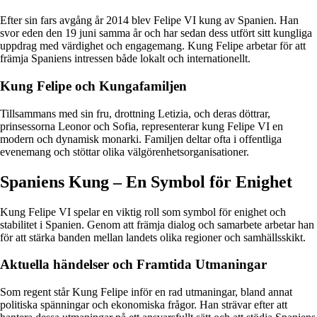
Efter sin fars avgång år 2014 blev Felipe VI kung av Spanien. Han
svor eden den 19 juni samma år och har sedan dess utfört sitt kungliga
uppdrag med värdighet och engagemang. Kung Felipe arbetar för att
främja Spaniens intressen både lokalt och internationellt.
Kung Felipe och Kungafamiljen
Tillsammans med sin fru, drottning Letizia, och deras döttrar,
prinsessorna Leonor och Sofia, representerar kung Felipe VI en
modern och dynamisk monarki. Familjen deltar ofta i offentliga
evenemang och stöttar olika välgörenhetsorganisationer.
Spaniens Kung – En Symbol för Enighet
Kung Felipe VI spelar en viktig roll som symbol för enighet och
stabilitet i Spanien. Genom att främja dialog och samarbete arbetar han
för att stärka banden mellan landets olika regioner och samhällsskikt.
Aktuella händelser och Framtida Utmaningar
Som regent står Kung Felipe inför en rad utmaningar, bland annat
politiska spänningar och ekonomiska frågor. Han strävar efter att