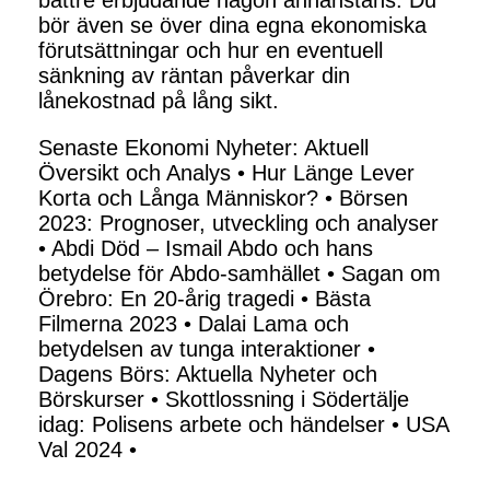
bättre erbjudande någon annanstans. Du
bör även se över dina egna ekonomiska
förutsättningar och hur en eventuell
sänkning av räntan påverkar din
lånekostnad på lång sikt.
Senaste Ekonomi Nyheter: Aktuell
Översikt och Analys
•
Hur Länge Lever
Korta och Långa Människor?
•
Börsen
2023: Prognoser, utveckling och analyser
•
Abdi Död – Ismail Abdo och hans
betydelse för Abdo-samhället
•
Sagan om
Örebro: En 20-årig tragedi
•
Bästa
Filmerna 2023
•
Dalai Lama och
betydelsen av tunga interaktioner
•
Dagens Börs: Aktuella Nyheter och
Börskurser
•
Skottlossning i Södertälje
idag: Polisens arbete och händelser
•
USA
Val 2024
•