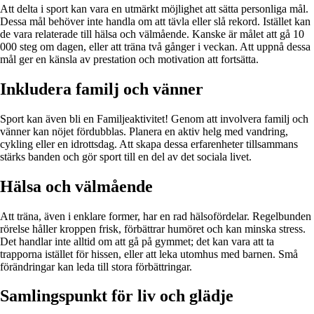
Att delta i sport kan vara en utmärkt möjlighet att sätta personliga mål.
Dessa mål behöver inte handla om att tävla eller slå rekord. Istället kan
de vara relaterade till hälsa och välmående. Kanske är målet att gå 10
000 steg om dagen, eller att träna två gånger i veckan. Att uppnå dessa
mål ger en känsla av prestation och motivation att fortsätta.
Inkludera familj och vänner
Sport kan även bli en Familjeaktivitet! Genom att involvera familj och
vänner kan nöjet fördubblas. Planera en aktiv helg med vandring,
cykling eller en idrottsdag. Att skapa dessa erfarenheter tillsammans
stärks banden och gör sport till en del av det sociala livet.
Hälsa och välmående
Att träna, även i enklare former, har en rad hälsofördelar. Regelbunden
rörelse håller kroppen frisk, förbättrar humöret och kan minska stress.
Det handlar inte alltid om att gå på gymmet; det kan vara att ta
trapporna istället för hissen, eller att leka utomhus med barnen. Små
förändringar kan leda till stora förbättringar.
Samlingspunkt för liv och glädje