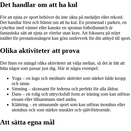
Det handlar om att ha kul
För att njuta av sport behöver du inte sikta på medaljer eller rekord.
Det handlar först och främst om att ha kul. En promenad i parken, en
cykeltur med vänner eller kanske en spontan fotbollsmatch är
fantastiska sätt att njuta av rörelse utan krav. Att fokusera på nöjet
istället för prestationsångest kan göra underverk för din attityd till sport.
Olika aktiviteter att prova
Det finns en mängd olika aktiviteter att välja mellan, så det är lätt att
hitta något som passar just dig. Här är några exempel:
Yoga – en lugn och meditativ aktivitet som stärker både kropp
och sinne.
Simning – skonsamt för lederna och perfekt för alla åldrar.
Dans – en rolig och uttrycksfull form av träning som kan utföras
ensam eller tillsammans med andra.
Klättring – en utmanande sport som kan utföras inomhus eller
utomhus och som stärker muskler och självförtroende.
Att sätta egna mål