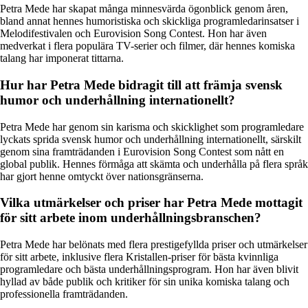
Petra Mede har skapat många minnesvärda ögonblick genom åren,
bland annat hennes humoristiska och skickliga programledarinsatser i
Melodifestivalen och Eurovision Song Contest. Hon har även
medverkat i flera populära TV-serier och filmer, där hennes komiska
talang har imponerat tittarna.
Hur har Petra Mede bidragit till att främja svensk
humor och underhållning internationellt?
Petra Mede har genom sin karisma och skicklighet som programledare
lyckats sprida svensk humor och underhållning internationellt, särskilt
genom sina framträdanden i Eurovision Song Contest som nått en
global publik. Hennes förmåga att skämta och underhålla på flera språk
har gjort henne omtyckt över nationsgränserna.
Vilka utmärkelser och priser har Petra Mede mottagit
för sitt arbete inom underhållningsbranschen?
Petra Mede har belönats med flera prestigefyllda priser och utmärkelser
för sitt arbete, inklusive flera Kristallen-priser för bästa kvinnliga
programledare och bästa underhållningsprogram. Hon har även blivit
hyllad av både publik och kritiker för sin unika komiska talang och
professionella framträdanden.