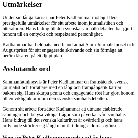
Utmärkelser
Under sin långa karriär har Peter Kadhammar mottagit flera
prestigefulla utmärkelser för sitt arbete inom journalistiken och
litteraturen. Hans bidrag till den svenska samhällsdebatten har gjort
honom till en omtyckt och respekterad personlighet.
Kadhammar har belönats med bland annat Stora Journalistpriset och
Augustpriset för sitt engagerade skrivande och sin förmåga att
beröra läsaren på ett djupt plan.
Avslutande ord
Sammanfattningsvis är Peter Kadhammar en framstående svensk
journalist och författare med en lång och framgångsrik karriär
bakom sig. Hans skarpa penna och engagerade röst har gjort honom
till en viktig aktör inom den svenska samhällsdebatten.
Genom sitt arbete fortsätter Kadhammar att utmana etablerade
sanningar och belysa viktiga frågor som påverkar vårt samhälle.
Hans bidrag till det svenska kulturlivet är ovärderligt och hans
inflytande sträcker sig långt utanför tidningssidornas gränser.
Vem är Peter Kadhammar och vad är hans