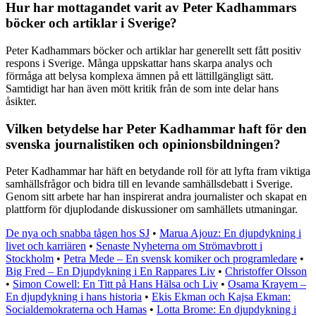
Hur har mottagandet varit av Peter Kadhammars
böcker och artiklar i Sverige?
Peter Kadhammars böcker och artiklar har generellt sett fått positiv
respons i Sverige. Många uppskattar hans skarpa analys och
förmåga att belysa komplexa ämnen på ett lättillgängligt sätt.
Samtidigt har han även mött kritik från de som inte delar hans
åsikter.
Vilken betydelse har Peter Kadhammar haft för den
svenska journalistiken och opinionsbildningen?
Peter Kadhammar har häft en betydande roll för att lyfta fram viktiga
samhällsfrågor och bidra till en levande samhällsdebatt i Sverige.
Genom sitt arbete har han inspirerat andra journalister och skapat en
plattform för djuplodande diskussioner om samhällets utmaningar.
De nya och snabba tågen hos SJ
•
Marua Ajouz: En djupdykning i
livet och karriären
•
Senaste Nyheterna om Strömavbrott i
Stockholm
•
Petra Mede – En svensk komiker och programledare
•
Big Fred – En Djupdykning i En Rappares Liv
•
Christoffer Olsson
•
Simon Cowell: En Titt på Hans Hälsa och Liv
•
Osama Krayem –
En djupdykning i hans historia
•
Ekis Ekman och Kajsa Ekman:
Socialdemokraterna och Hamas
•
Lotta Brome: En djupdykning i