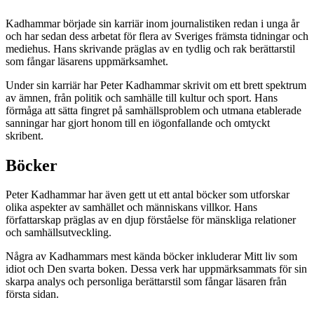
Kadhammar började sin karriär inom journalistiken redan i unga år
och har sedan dess arbetat för flera av Sveriges främsta tidningar och
mediehus. Hans skrivande präglas av en tydlig och rak berättarstil
som fångar läsarens uppmärksamhet.
Under sin karriär har Peter Kadhammar skrivit om ett brett spektrum
av ämnen, från politik och samhälle till kultur och sport. Hans
förmåga att sätta fingret på samhällsproblem och utmana etablerade
sanningar har gjort honom till en iögonfallande och omtyckt
skribent.
Böcker
Peter Kadhammar har även gett ut ett antal böcker som utforskar
olika aspekter av samhället och människans villkor. Hans
författarskap präglas av en djup förståelse för mänskliga relationer
och samhällsutveckling.
Några av Kadhammars mest kända böcker inkluderar Mitt liv som
idiot och Den svarta boken. Dessa verk har uppmärksammats för sin
skarpa analys och personliga berättarstil som fångar läsaren från
första sidan.