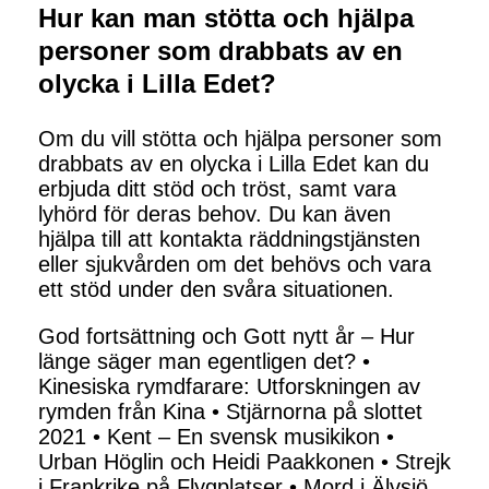
Hur kan man stötta och hjälpa
personer som drabbats av en
olycka i Lilla Edet?
Om du vill stötta och hjälpa personer som
drabbats av en olycka i Lilla Edet kan du
erbjuda ditt stöd och tröst, samt vara
lyhörd för deras behov. Du kan även
hjälpa till att kontakta räddningstjänsten
eller sjukvården om det behövs och vara
ett stöd under den svåra situationen.
God fortsättning och Gott nytt år – Hur
länge säger man egentligen det?
•
Kinesiska rymdfarare: Utforskningen av
rymden från Kina
•
Stjärnorna på slottet
2021
•
Kent – En svensk musikikon
•
Urban Höglin och Heidi Paakkonen
•
Strejk
i Frankrike på Flygplatser
•
Mord i Älvsjö