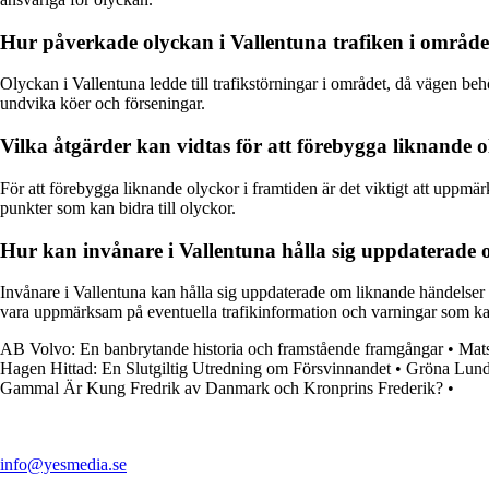
Hur påverkade olyckan i Vallentuna trafiken i område
Olyckan i Vallentuna ledde till trafikstörningar i området, då vägen beh
undvika köer och förseningar.
Vilka åtgärder kan vidtas för att förebygga liknande o
För att förebygga liknande olyckor i framtiden är det viktigt att uppmä
punkter som kan bidra till olyckor.
Hur kan invånare i Vallentuna hålla sig uppdaterade 
Invånare i Vallentuna kan hålla sig uppdaterade om liknande händelser i 
vara uppmärksam på eventuella trafikinformation och varningar som ka
AB Volvo: En banbrytande historia och framstående framgångar
•
Mat
Hagen Hittad: En Slutgiltig Utredning om Försvinnandet
•
Gröna Lund
Gammal Är Kung Fredrik av Danmark och Kronprins Frederik?
•
info@yesmedia.se