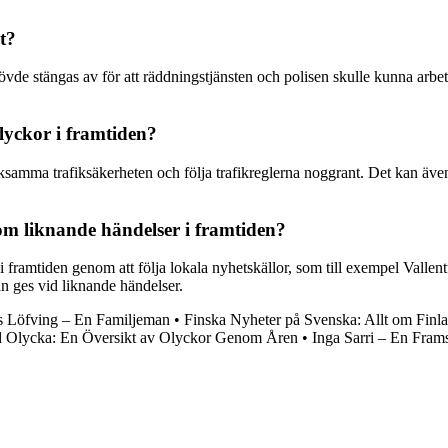
t?
övde stängas av för att räddningstjänsten och polisen skulle kunna arbeta
lyckor i framtiden?
rksamma trafiksäkerheten och följa trafikreglerna noggrant. Det kan även
om liknande händelser i framtiden?
framtiden genom att följa lokala nyhetskällor, som till exempel Vallentu
n ges vid liknande händelser.
s Löfving – En Familjeman
•
Finska Nyheter på Svenska: Allt om Finl
 Olycka: En Översikt av Olyckor Genom Åren
•
Inga Sarri – En Fram