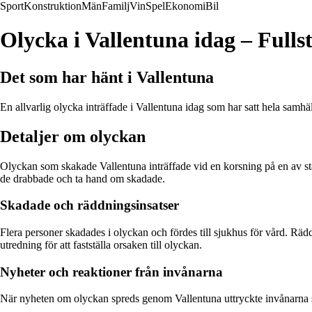
Sport
Konstruktion
Män
Familj
Vin
Spel
Ekonomi
Bil
Olycka i Vallentuna idag – Full
Det som har hänt i Vallentuna
En allvarlig olycka inträffade i Vallentuna idag som har satt hela samh
Detaljer om olyckan
Olyckan som skakade Vallentuna inträffade vid en korsning på en av stad
de drabbade och ta hand om skadade.
Skadade och räddningsinsatser
Flera personer skadades i olyckan och fördes till sjukhus för vård. Räddn
utredning för att fastställa orsaken till olyckan.
Nyheter och reaktioner från invånarna
När nyheten om olyckan spreds genom Vallentuna uttryckte invånarna sin