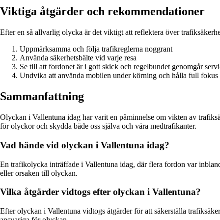
Viktiga åtgärder och rekommendationer
Efter en så allvarlig olycka är det viktigt att reflektera över trafiksä
Uppmärksamma och följa trafikreglerna noggrant
Använda säkerhetsbälte vid varje resa
Se till att fordonet är i gott skick och regelbundet genomgår serv
Undvika att använda mobilen under körning och hålla full fokus
Sammanfattning
Olyckan i Vallentuna idag har varit en påminnelse om vikten av trafiksä
för olyckor och skydda både oss själva och våra medtrafikanter.
Vad hände vid olyckan i Vallentuna idag?
En trafikolycka inträffade i Vallentuna idag, där flera fordon var inbla
eller orsaken till olyckan.
Vilka åtgärder vidtogs efter olyckan i Vallentuna?
Efter olyckan i Vallentuna vidtogs åtgärder för att säkerställa trafiksäk
ansvariga för olyckan.