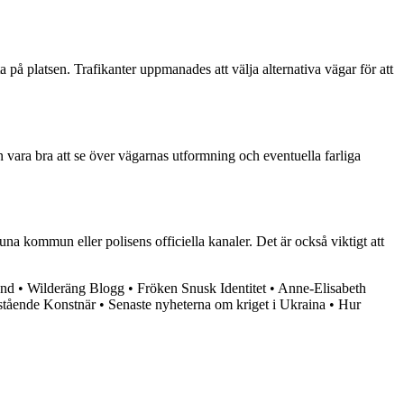
 på platsen. Trafikanter uppmanades att välja alternativa vägar för att
 vara bra att se över vägarnas utformning och eventuella farliga
na kommun eller polisens officiella kanaler. Det är också viktigt att
and
•
Wilderäng Blogg
•
Fröken Snusk Identitet
•
Anne-Elisabeth
stående Konstnär
•
Senaste nyheterna om kriget i Ukraina
•
Hur