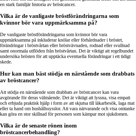
en stark familjär historia av bröstcancer.
Vilka är de vanligaste bröstförändringarna som
kvinnor bör vara uppmärksamma på?
De vanligaste bröstförändringarna som kvinnor bör vara
uppmärksamma på inkluderar knölar eller förhårdnader i bröstet,
förändringar i bröstvårtan eller bröstvävnaden, rodnad eller svullnad
samt onormala utflöden från bröstvårtan. Det är viktigt att regelbundet
undersöka brösten för att upptäcka eventuella förändringar i ett tidigt
skede.
Hur kan man bäst stödja en närstående som drabbats
av bröstcancer?
Att stödja en närstående som drabbats av bröstcancer kan vara
avgörande för deras välmående. Det är viktigt att lyssna, visa empati
och erbjuda praktisk hjälp i form av att skjutsa till läkarbesök, laga mat
eller ta hand om hushållssysslor. Att vara närvarande och visa omtanke
kan göra en stor skillnad för personen som kämpar mot sjukdomen.
Vilka är de senaste rönen inom
bröstcancerbehandling?