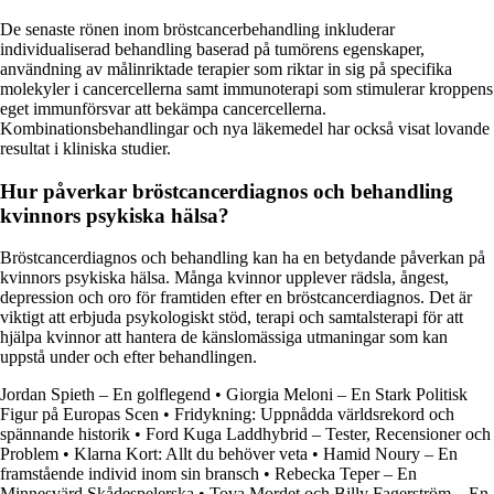
De senaste rönen inom bröstcancerbehandling inkluderar
individualiserad behandling baserad på tumörens egenskaper,
användning av målinriktade terapier som riktar in sig på specifika
molekyler i cancercellerna samt immunoterapi som stimulerar kroppens
eget immunförsvar att bekämpa cancercellerna.
Kombinationsbehandlingar och nya läkemedel har också visat lovande
resultat i kliniska studier.
Hur påverkar bröstcancerdiagnos och behandling
kvinnors psykiska hälsa?
Bröstcancerdiagnos och behandling kan ha en betydande påverkan på
kvinnors psykiska hälsa. Många kvinnor upplever rädsla, ångest,
depression och oro för framtiden efter en bröstcancerdiagnos. Det är
viktigt att erbjuda psykologiskt stöd, terapi och samtalsterapi för att
hjälpa kvinnor att hantera de känslomässiga utmaningar som kan
uppstå under och efter behandlingen.
Jordan Spieth – En golflegend
•
Giorgia Meloni – En Stark Politisk
Figur på Europas Scen
•
Fridykning: Uppnådda världsrekord och
spännande historik
•
Ford Kuga Laddhybrid – Tester, Recensioner och
Problem
•
Klarna Kort: Allt du behöver veta
•
Hamid Noury – En
framstående individ inom sin bransch
•
Rebecka Teper – En
Minnesvärd Skådespelerska
•
Tova Mordet och Billy Fagerström – En