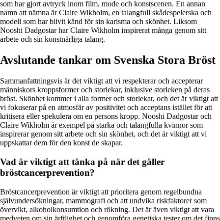
som har gjort avtryck inom film, mode och konstscenen. En annan
namn att nämna är Claire Wikholm, en talangfull skådespelerska och
modell som har blivit känd för sin karisma och skönhet. Liksom
Nooshi Dadgostar har Claire Wikholm inspirerat många genom sitt
arbete och sin konstnärliga talang.
Avslutande tankar om Svenska Stora Bröst
Sammanfattningsvis är det viktigt att vi respekterar och accepterar
människors kroppsformer och storlekar, inklusive storleken på deras
bröst. Skönhet kommer i alla former och storlekar, och det är viktigt att
vi fokuserar på en atmosfär av positivitet och acceptans istället för att
kritisera eller spekulera om en persons kropp. Nooshi Dadgostar och
Claire Wikholm är exempel på starka och talangfulla kvinnor som
inspirerar genom sitt arbete och sin skönhet, och det är viktigt att vi
uppskattar dem för den konst de skapar.
Vad är viktigt att tänka på när det gäller
bröstcancerprevention?
Bröstcancerprevention är viktigt att prioritera genom regelbundna
självundersökningar, mammografi och att undvika riskfaktorer som
övervikt, alkoholkonsumtion och rökning. Det är även viktigt att vara
medveten om sin ärftlighet och genomföra genetiska tester om det finns