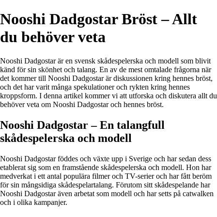
Nooshi Dadgostar Bröst – Allt
du behöver veta
Nooshi Dadgostar är en svensk skådespelerska och modell som blivit
känd för sin skönhet och talang. En av de mest omtalade frågorna när
det kommer till Nooshi Dadgostar är diskussionen kring hennes bröst,
och det har varit många spekulationer och rykten kring hennes
kroppsform. I denna artikel kommer vi att utforska och diskutera allt du
behöver veta om Nooshi Dadgostar och hennes bröst.
Nooshi Dadgostar – En talangfull
skådespelerska och modell
Nooshi Dadgostar föddes och växte upp i Sverige och har sedan dess
etablerat sig som en framstående skådespelerska och modell. Hon har
medverkat i ett antal populära filmer och TV-serier och har fått beröm
för sin mångsidiga skådespelartalang. Förutom sitt skådespelande har
Nooshi Dadgostar även arbetat som modell och har setts på catwalken
och i olika kampanjer.