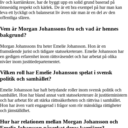
liv och karriärskrav, har de byggt upp en solid grund baserad på
ömsesidig respekt och kärlek. De är ett bra exempel på hur man kan
leva ett lyckligt och balanserat liv även när man är en del av den
offentliga sfären.
Vem är Morgan Johanssons fru och vad är hennes
bakgrund?
Morgan Johanssons fru heter Emelie Johansson. Hon är en
framstående jurist och tidigare statssekreterare. Emelie Johansson har
en gedigen erfarenhet inom rättsväsendet och har arbetat på olika
nivåer inom justitiedepartementet.
Vilken roll har Emelie Johansson spelat i svensk
politik och samhället?
Emelie Johansson har haft betydande roller inom svensk politik och
samhället. Hon har bland annat varit statssekreterare åt justitieministern
och har arbetat för att stärka rättssäkerheten och rättvisa i samhället.
Hon har även varit engagerad i frågor som rör mänskliga rättigheter
och jämställdhet.
Hur har relationen mellan Morgan Johansson och
Emelie Johansson påverkat deras karriärer?