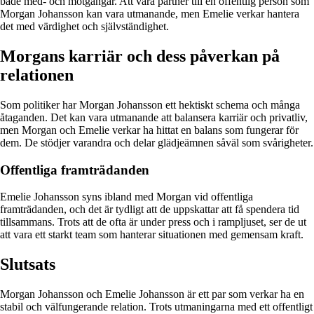
både med- och motgångar. Att vara partner till en offentlig person som
Morgan Johansson kan vara utmanande, men Emelie verkar hantera
det med värdighet och självständighet.
Morgans karriär och dess påverkan på
relationen
Som politiker har Morgan Johansson ett hektiskt schema och många
åtaganden. Det kan vara utmanande att balansera karriär och privatliv,
men Morgan och Emelie verkar ha hittat en balans som fungerar för
dem. De stödjer varandra och delar glädjeämnen såväl som svårigheter.
Offentliga framträdanden
Emelie Johansson syns ibland med Morgan vid offentliga
framträdanden, och det är tydligt att de uppskattar att få spendera tid
tillsammans. Trots att de ofta är under press och i rampljuset, ser de ut
att vara ett starkt team som hanterar situationen med gemensam kraft.
Slutsats
Morgan Johansson och Emelie Johansson är ett par som verkar ha en
stabil och välfungerande relation. Trots utmaningarna med ett offentligt