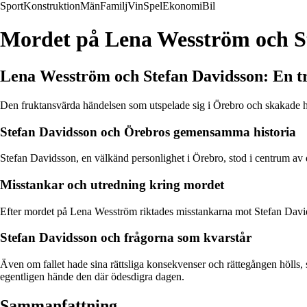
Sport
Konstruktion
Män
Familj
Vin
Spel
Ekonomi
Bil
Mordet på Lena Wesström och S
Lena Wesström och Stefan Davidsson: En tr
Den fruktansvärda händelsen som utspelade sig i Örebro och skakade h
Stefan Davidsson och Örebros gemensamma historia
Stefan Davidsson, en välkänd personlighet i Örebro, stod i centrum av
Misstankar och utredning kring mordet
Efter mordet på Lena Wesström riktades misstankarna mot Stefan David
Stefan Davidsson och frågorna som kvarstår
Även om fallet hade sina rättsliga konsekvenser och rättegången hölls
egentligen hände den där ödesdigra dagen.
Sammanfattning