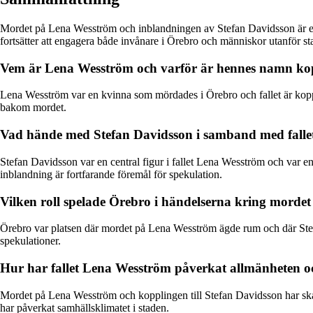
Mordet på Lena Wesström och inblandningen av Stefan Davidsson är en
fortsätter att engagera både invånare i Örebro och människor utanför st
Vem är Lena Wesström och varför är hennes namn kopp
Lena Wesström var en kvinna som mördades i Örebro och fallet är koppl
bakom mordet.
Vad hände med Stefan Davidsson i samband med fall
Stefan Davidsson var en central figur i fallet Lena Wesström och var e
inblandning är fortfarande föremål för spekulation.
Vilken roll spelade Örebro i händelserna kring mord
Örebro var platsen där mordet på Lena Wesström ägde rum och där Stefa
spekulationer.
Hur har fallet Lena Wesström påverkat allmänheten o
Mordet på Lena Wesström och kopplingen till Stefan Davidsson har skapat
har påverkat samhällsklimatet i staden.