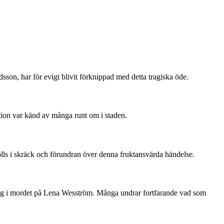
on, har för evigt blivit förknippad med detta tragiska öde.
tion var känd av många runt om i staden.
ls i skräck och förundran över denna fruktansvärda händelse.
ning i mordet på Lena Wesström. Många undrar fortfarande vad som