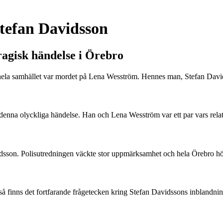
tefan Davidsson
agisk händelse i Örebro
ela samhället var mordet på Lena Wesström. Hennes man, Stefan Davidss
 denna olyckliga händelse. Han och Lena Wesström var ett par vars rela
sson. Polisutredningen väckte stor uppmärksamhet och hela Örebro höl
, så finns det fortfarande frågetecken kring Stefan Davidssons inbland