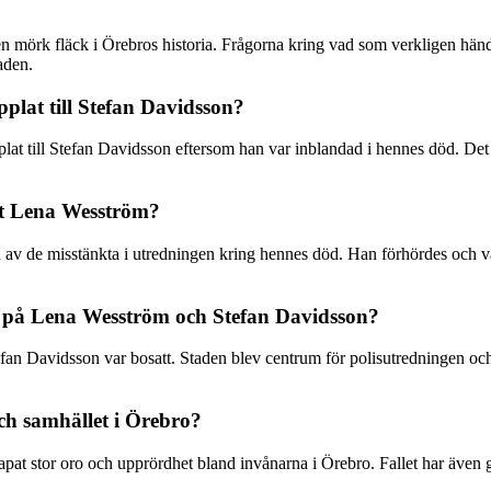
 mörk fläck i Örebros historia. Frågorna kring vad som verkligen hän
aden.
lat till Stefan Davidsson?
at till Stefan Davidsson eftersom han var inblandad i hennes död. Det
et Lena Wesström?
n av de misstänkta i utredningen kring hennes död. Han förhördes och va
et på Lena Wesström och Stefan Davidsson?
n Davidsson var bosatt. Staden blev centrum för polisutredningen och m
ch samhället i Örebro?
 stor oro och upprördhet bland invånarna i Örebro. Fallet har även gene