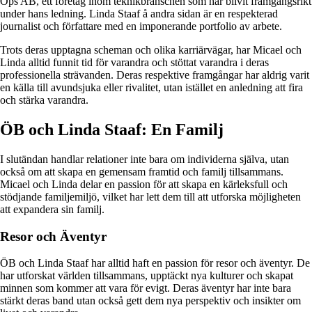
Ops AB, ett företag inom teknikbranschen som har blivit framgångsrikt
under hans ledning. Linda Staaf å andra sidan är en respekterad
journalist och författare med en imponerande portfolio av arbete.
Trots deras upptagna scheman och olika karriärvägar, har Micael och
Linda alltid funnit tid för varandra och stöttat varandra i deras
professionella strävanden. Deras respektive framgångar har aldrig varit
en källa till avundsjuka eller rivalitet, utan istället en anledning att fira
och stärka varandra.
ÖB och Linda Staaf: En Familj
I slutändan handlar relationer inte bara om individerna själva, utan
också om att skapa en gemensam framtid och familj tillsammans.
Micael och Linda delar en passion för att skapa en kärleksfull och
stödjande familjemiljö, vilket har lett dem till att utforska möjligheten
att expandera sin familj.
Resor och Äventyr
ÖB och Linda Staaf har alltid haft en passion för resor och äventyr. De
har utforskat världen tillsammans, upptäckt nya kulturer och skapat
minnen som kommer att vara för evigt. Deras äventyr har inte bara
stärkt deras band utan också gett dem nya perspektiv och insikter om