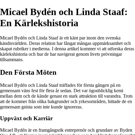
Micael Bydén och Linda Staaf:
En Kärlekshistoria
Micael Bydén och Linda Staaf är ett känt par inom den svenska
kändisvärlden. Deras relation har fångat mångas uppmärksamhet och
skapat rubriker i medierna. I denna artikel kommer vi att utforska deras
kärlekshistoria och hur de har navigerat genom livets prövningar
tillsammans.
Den Första Möten
Micael Bydén och Linda Staaf träffades för första gången på en
gemensam väns fest för flera år sedan. Det var ögonblicklig kemi
mellan dem och de kände genast en stark attraktion till varandra. Trots
att de kommer från olika bakgrunder och yrkesområden, hittade de en
gemensam gnista som inte kunde ignoreras.
Uppväxt och Karriär
Micael Bydén är en framgångsrik entreprenör och grundare av Byden