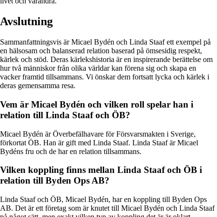
livet och varandra.
Avslutning
Sammanfattningsvis är Micael Bydén och Linda Staaf ett exempel på
en hälsosam och balanserad relation baserad på ömsesidig respekt,
kärlek och stöd. Deras kärlekshistoria är en inspirerande berättelse om
hur två människor från olika världar kan förena sig och skapa en
vacker framtid tillsammans. Vi önskar dem fortsatt lycka och kärlek i
deras gemensamma resa.
Vem är Micael Bydén och vilken roll spelar han i
relation till Linda Staaf och ÖB?
Micael Bydén är Överbefälhavare för Försvarsmakten i Sverige,
förkortat ÖB. Han är gift med Linda Staaf. Linda Staaf är Micael
Bydéns fru och de har en relation tillsammans.
Vilken koppling finns mellan Linda Staaf och ÖB i
relation till Byden Ops AB?
Linda Staaf och ÖB, Micael Bydén, har en koppling till Byden Ops
AB. Det är ett företag som är knutet till Micael Bydén och Linda Staaf
på något sätt, men exakt vilken typ av koppling det är är oklart.