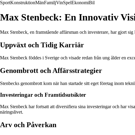
Sport
Konstruktion
Män
Familj
Vin
Spel
Ekonomi
Bil
Max Stenbeck: En Innovativ Vis
Max Stenbeck, en framstående affärsman och investerare, har gjort sig k
Uppväxt och Tidig Karriär
Max Stenbeck föddes i Sverige och visade redan från ung ålder en excep
Genombrott och Affärsstrategier
Stenbecks genombrott kom när han startade sitt eget företag inom tekni
Investeringar och Framtidsutsikter
Max Stenbeck har fortsatt att diversifiera sina investeringar och har vis
näringslivet.
Arv och Påverkan