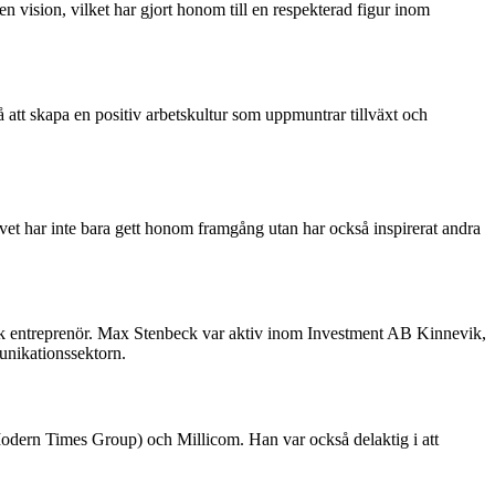
n vision, vilket har gjort honom till en respekterad figur inom
å att skapa en positiv arbetskultur som uppmuntrar tillväxt och
et har inte bara gett honom framgång utan har också inspirerat andra
sk entreprenör. Max Stenbeck var aktiv inom Investment AB Kinnevik,
munikationssektorn.
Modern Times Group) och Millicom. Han var också delaktig i att