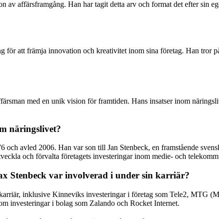
 av affärsframgång. Han har tagit detta arv och format det efter sin ege
 för att främja innovation och kreativitet inom sina företag. Han tror p
ärsman med en unik vision för framtiden. Hans insatser inom näringsliv
m näringslivet?
6 och avled 2006. Han var son till Jan Stenbeck, en framstående sven
t utveckla och förvalta företagets investeringar inom medie- och telekom
x Stenbeck var involverad i under sin karriär?
 karriär, inklusive Kinneviks investeringar i företag som Tele2, MTG (
om investeringar i bolag som Zalando och Rocket Internet.