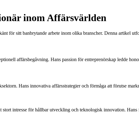
ionär inom Affärsvärlden
änt för sitt banbrytande arbete inom olika branscher. Denna artikel utf
tionell affärsbegåvning. Hans passion för entreprenörskap ledde honom t
ksektorn. Hans innovativa affärsstrategier och förmåga att förutse mar
at stort intresse för hållbar utveckling och teknologisk innovation. Hans