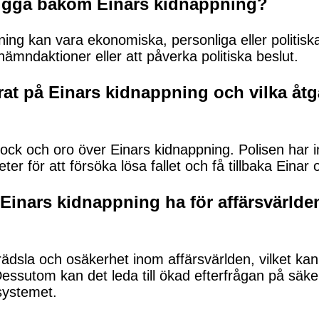
 ligga bakom Einars kidnappning?
ng kan vara ekonomiska, personliga eller politisk
hämndaktioner eller att påverka politiska beslut.
at på Einars kidnappning och vilka åtgä
ck och oro över Einars kidnappning. Polisen har in
r för att försöka lösa fallet och få tillbaka Einar
Einars kidnappning ha för affärsvärlde
ädsla och osäkerhet inom affärsvärlden, vilket kan
essutom kan det leda till ökad efterfrågan på säk
systemet.