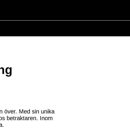
ing
en över. Med sin unika
hos betraktaren. Inom
a.