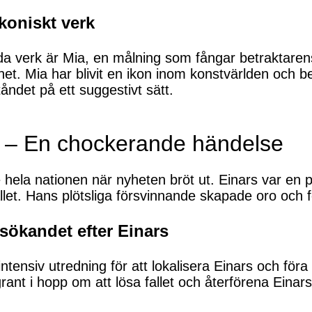
koniskt verk
da verk är Mia, en målning som fångar betraktar
t. Mia har blivit en ikon inom konstvärlden och b
tåndet på ett suggestivt sätt.
g – En chockerande händelse
hela nationen när nyheten bröt ut. Einars var en p
t. Hans plötsliga försvinnande skapade oro och fö
sökandet efter Einars
tensiv utredning för att lokalisera Einars och föra 
grant i hopp om att lösa fallet och återförena Eina