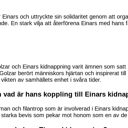
r Einars och uttryckte sin solidaritet genom att or
de. En stark vilja att återförena Einars med hans
zar och Einars kidnappning varit ämnen som satt s
olzar berört människors hjärtan och inspirerat till
ikten av samhällets enhet i svåra tider.
 vad är hans koppling till Einars kidn
man och filantrop som är involverad i Einars kidna
nns starka bevis som pekar mot honom som en av de 