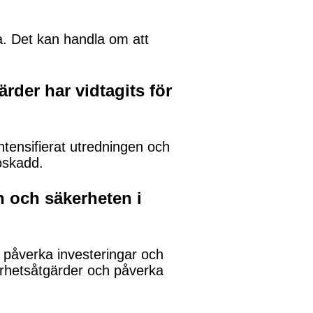
a. Det kan handla om att
rder har vidtagits för
tensifierat utredningen och
 oskadd.
n och säkerheten i
 påverka investeringar och
erhetsåtgärder och påverka