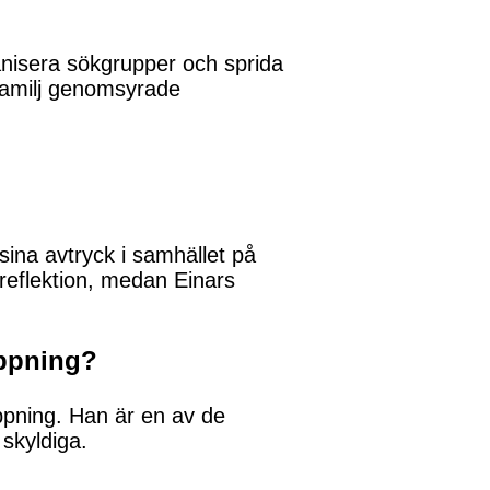
ganisera sökgrupper och sprida
 familj genomsyrade
ina avtryck i samhället på
 reflektion, medan Einars
appning?
ppning. Han är en av de
skyldiga.