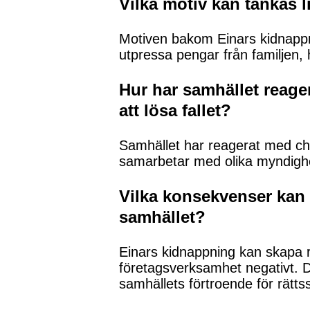
Vilka motiv kan tänkas
Motiven bakom Einars kidnappni
utpressa pengar från familjen, 
Hur har samhället reager
att lösa fallet?
Samhället har reagerat med cho
samarbetar med olika myndighete
Vilka konsekvenser kan 
samhället?
Einars kidnappning kan skapa r
företagsverksamhet negativt. D
samhällets förtroende för rätts