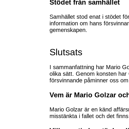
Stödet från samhället
Samhället stod enat i stödet fö
information om hans försvinnan
gemenskapen.
Slutsats
I sammanfattning har Mario Gol
olika sätt. Genom konsten har G
försvinnande påminner oss om v
Vem är Mario Golzar och
Mario Golzar är en känd affärs
misstänkta i fallet och det fi