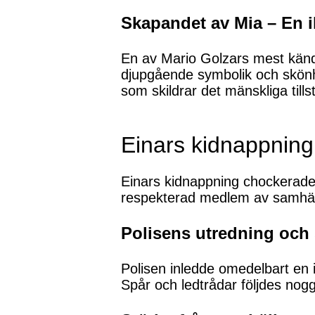
Skapandet av Mia – En i
En av Mario Golzars mest kän
djupgående symbolik och skönhe
som skildrar det mänskliga tills
Einars kidnappnin
Einars kidnappning chockerade 
respekterad medlem av samhälle
Polisens utredning och 
Polisen inledde omedelbart en in
Spår och ledtrådar följdes nog