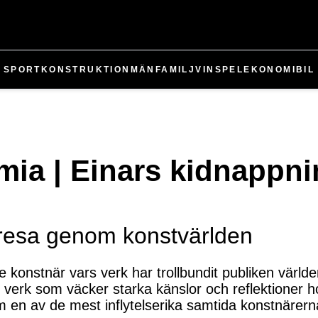
SPORT
KONSTRUKTION
MÄN
FAMILJ
VIN
SPEL
EKONOMI
BIL
mia | Einars kidnappn
 resa genom konstvärlden
 konstnär vars verk har trollbundit publiken värld
t verk som väcker starka känslor och reflektioner 
 en av de mest inflytelserika samtida konstnärern