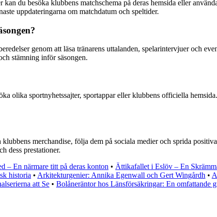
 kan du besöka klubbens matchschema på deras hemsida eller använda o
 senaste uppdateringarna om matchdatum och speltider.
äsongen?
elser genom att läsa tränarens uttalanden, spelarintervjuer och eventu
r och stämning inför säsongen.
a olika sportnyhetssajter, sportappar eller klubbens officiella hemsida
lubbens merchandise, följa dem på sociala medier och sprida positiva b
och dess prestationer.
ed – En närmare titt på deras konton
•
Ättikafallet i Eslöv – En Skräm
sk historia
•
Arkitekturgenier: Annika Egenwall och Gert Wingårdh
•
A
alserierna att Se
•
Bolåneräntor hos Länsförsäkringar: En omfattande g