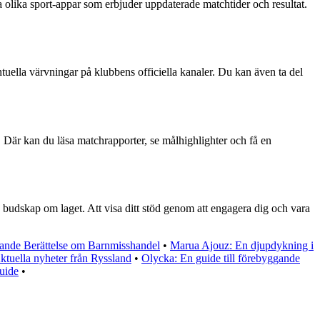
lika sport-appar som erbjuder uppdaterade matchtider och resultat.
ella värvningar på klubbens officiella kanaler. Du kan även ta del
. Där kan du läsa matchrapporter, se målhighlighter och få en
udskap om laget. Att visa ditt stöd genom att engagera dig och vara
mande Berättelse om Barnmisshandel
•
Marua Ajouz: En djupdykning i
ktuella nyheter från Ryssland
•
Olycka: En guide till förebyggande
uide
•