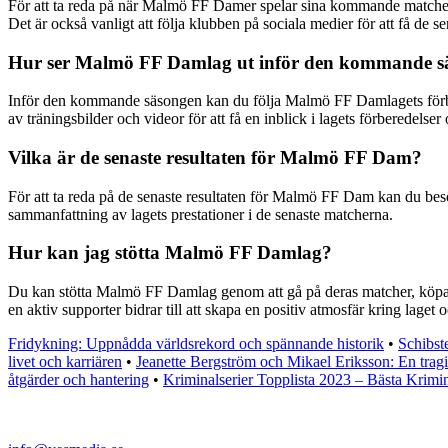
För att ta reda på när Malmö FF Damer spelar sina kommande matcher
Det är också vanligt att följa klubben på sociala medier för att få de
Hur ser Malmö FF Damlag ut inför den kommande s
Inför den kommande säsongen kan du följa Malmö FF Damlagets förbered
av träningsbilder och videor för att få en inblick i lagets förberedelse
Vilka är de senaste resultaten för Malmö FF Dam?
För att ta reda på de senaste resultaten för Malmö FF Dam kan du besök
sammanfattning av lagets prestationer i de senaste matcherna.
Hur kan jag stötta Malmö FF Damlag?
Du kan stötta Malmö FF Damlag genom att gå på deras matcher, köpa k
en aktiv supporter bidrar till att skapa en positiv atmosfär kring laget 
Fridykning: Uppnådda världsrekord och spännande historik
•
Schibst
livet och karriären
•
Jeanette Bergström och Mikael Eriksson: En tragi
åtgärder och hantering
•
Kriminalserier Topplista 2023 – Bästa Krimin