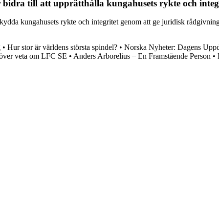
idra till att upprätthålla kungahusets rykte och integ
skydda kungahusets rykte och integritet genom att ge juridisk rådgivning,
g
•
Hur stor är världens största spindel?
•
Norska Nyheter: Dagens Uppda
höver veta om LFC SE
•
Anders Arborelius – En Framstående Person
•