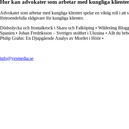
Hur kan advokater som arbetar med kungliga klienter b
Advokater som arbetar med kungliga klienter spelar en viktig roll i att 
förtroendefulla rådgivare för kungliga klienter.
Dödsolycka och frontalkrock i Skara och Falköping
•
Wilderäng Blog
Spanien
•
Johan Fredriksson – Sveriges stolthet i Ukraina
•
Allt du be
Philip Grahn: En Djupgående Analys av Mordet i Höör
•
info@yesmedia.se