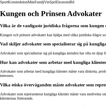
Sport
Konstruktion
Män
Familj
Vin
Spel
Ekonomi
Bil
Kungen och Prinsen Advokater
Vilka är de vanligaste juridiska frågorna som kungen
Kungen och prinsen advokater kan hjälpa med olika juridiska frågor som
Vad skiljer advokater som specialiserar sig på kungli
Advokater som specialiserar sig på kungliga ärenden har ofta en djup f
Hur kan advokater som arbetar med kungliga klient
Advokater som arbetar med kungliga klienter måste vara diskreta, profes
intressen.
Vilka etiska överväganden måste advokater som represe
Advokater som representerar kungliga klienter måste vara medvetna om och
klienternas förtroende.