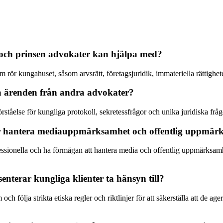
 och prinsen advokater kan hjälpa med?
 rör kungahuset, såsom arvsrätt, företagsjuridik, immateriella rättighe
ga ärenden från andra advokater?
örståelse för kungliga protokoll, sekretessfrågor och unika juridiska f
er hantera mediauppmärksamhet och offentlig uppmär
sionella och ha förmågan att hantera media och offentlig uppmärksamhet p
nterar kungliga klienter ta hänsyn till?
 följa strikta etiska regler och riktlinjer för att säkerställa att de a