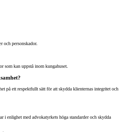
ter och personskador.
rågor som kan uppstå inom kungahuset.
ksamhet?
å ett respektfullt sätt för att skydda klienternas integritet och
gerar i enlighet med advokatyrkets höga standarder och skydda