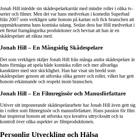
Jonah Hill inledde sin skådespelarkarriär med mindre roller i olika tv-
serier och filmer. Men det var hans medverkan i komedin Superbad
från 2007 som verkligen satte honom på kartan och fick branschen att
uppmärksamma hans komiska talang. Sedan dess har Hill medverkat i
ett flertal framgångsrika produktioner och bevisat att han är en
skådespelare att räkna med.
Jonah Hill – En Mångsidig Skådespelare
Det som verkligen skiljer Jonah Hill från många andra skådespelare är
hans förmåga att spela både komiska roller och mer allvarliga
karaktärer med stor skicklighet. Han har visat sin bredd som
skådespelare genom att utforska olika genrer och roller, vilket har gett
honom erkännande och respekt inom branschen.
Jonah Hill – En Filmregissör och Manusförfattare
Utöver sitt imponerande skådespelararbete har Jonah Hill även gett sig
in i rollen som filmregissör och manusförfattare. Hans passion för film
har inspirerat honom att utforska nya kreativa uttryckssätt och ta
kontroll över olika aspekter av filmproduktionen.
Personlig Utveckling och Hälsa