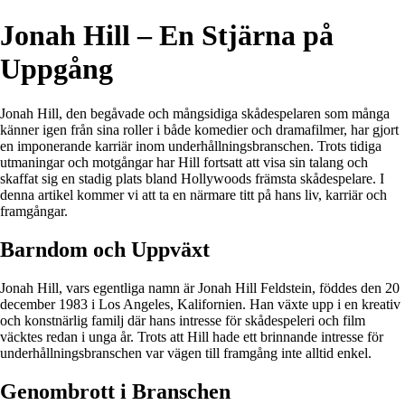
Jonah Hill – En Stjärna på
Uppgång
Jonah Hill, den begåvade och mångsidiga skådespelaren som många
känner igen från sina roller i både komedier och dramafilmer, har gjort
en imponerande karriär inom underhållningsbranschen. Trots tidiga
utmaningar och motgångar har Hill fortsatt att visa sin talang och
skaffat sig en stadig plats bland Hollywoods främsta skådespelare. I
denna artikel kommer vi att ta en närmare titt på hans liv, karriär och
framgångar.
Barndom och Uppväxt
Jonah Hill, vars egentliga namn är Jonah Hill Feldstein, föddes den 20
december 1983 i Los Angeles, Kalifornien. Han växte upp i en kreativ
och konstnärlig familj där hans intresse för skådespeleri och film
väcktes redan i unga år. Trots att Hill hade ett brinnande intresse för
underhållningsbranschen var vägen till framgång inte alltid enkel.
Genombrott i Branschen