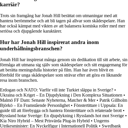
karriär?
Trots sin framgång har Jonah Hill berättat om utmaningar med att
hantera berömmelse och att bli tagen på allvar som skådespelare. Han
har också kämpat med vikten av att balansera komiska roller med mer
seriösa och djupgående karaktärer.
Hur har Jonah Hill inspirerat andra inom
underhållningsbranschen?
Jonah Hill har inspirerat många genom sin dedikation till sitt arbete, sin
förmåga att utmana sig själv som skådespelare och sitt engagemang för
att berätta meningsfulla historier på film. Han har även blivit en
förebild för unga skådespelare som strävar efter att göra en liknande
resa inom branschen.
Erdogan och NATO: Varför vill inte Turkiet släppa in Sverige?
•
Ukraina och Kriget – En Djupdykning i Den Komplexa Situationen
•
Malmö FF Dam: Senaste Nyheterna, Matcher & Mer
•
Patrik Gillholm
Björkö – En Framstående Personlighet
•
Fönstertittare i Uppsala: En
guide till att förebygga och hantera fönstertittare och relaterade brott
•
Ryssland hotar Sverige: En djupdykning i Rysslands hot mot Sverige
•
Kia Niro Hybrid – Mest Prisvärda Plug-in Hybrid
•
Ungerns
Utrikesminister: En Nyckelfigur i Internationell Politik
•
Swedbank