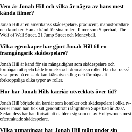
Vem är Jonah Hill och vilka är några av hans mest
kända filmer?
Jonah Hill är en amerikansk skådespelare, producent, manusförfattare
och komiker. Han är känd för sina roller i filmer som Superbad, The
Wolf of Wall Street, 21 Jump Street och Moneyball.
Vilka egenskaper har gjort Jonah Hill till en
framgångsrik skådespelare?
Jonah Hill är känd för sin mångsidighet som skådespelare och
förmågan att spela både komiska och dramatiska roller. Han har också
visat prov på en stark karaktärsutveckling och förmåga att
förkroppsliga olika typer av roller.
Hur har Jonah Hills karriär utvecklats över tid?
Jonah Hill började sin karriär som komiker och skådespelare i olika tv-
serier innan han fick sitt genombrott i långfilmen Superbad år 2007.
Sedan dess har han fortsatt att etablera sig som en av Hollywoods mest
eftertraktade skådespelare.
Vilka utmaningar har Jonah Hill mött under sin