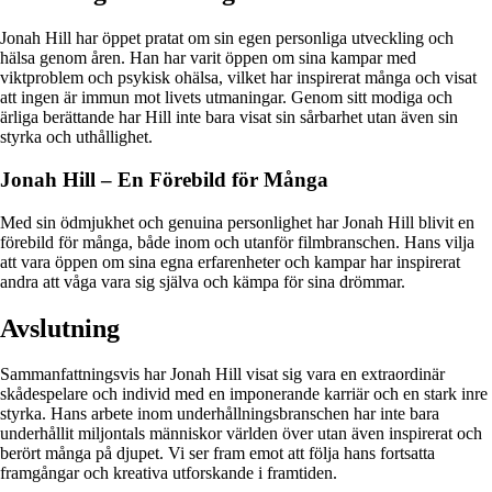
Jonah Hill har öppet pratat om sin egen personliga utveckling och
hälsa genom åren. Han har varit öppen om sina kampar med
viktproblem och psykisk ohälsa, vilket har inspirerat många och visat
att ingen är immun mot livets utmaningar. Genom sitt modiga och
ärliga berättande har Hill inte bara visat sin sårbarhet utan även sin
styrka och uthållighet.
Jonah Hill – En Förebild för Många
Med sin ödmjukhet och genuina personlighet har Jonah Hill blivit en
förebild för många, både inom och utanför filmbranschen. Hans vilja
att vara öppen om sina egna erfarenheter och kampar har inspirerat
andra att våga vara sig själva och kämpa för sina drömmar.
Avslutning
Sammanfattningsvis har Jonah Hill visat sig vara en extraordinär
skådespelare och individ med en imponerande karriär och en stark inre
styrka. Hans arbete inom underhållningsbranschen har inte bara
underhållit miljontals människor världen över utan även inspirerat och
berört många på djupet. Vi ser fram emot att följa hans fortsatta
framgångar och kreativa utforskande i framtiden.