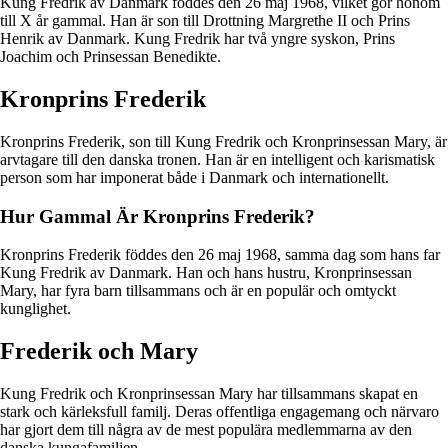
Kung Fredrik av Danmark föddes den 26 maj 1968, vilket gör honom
till X år gammal. Han är son till Drottning Margrethe II och Prins
Henrik av Danmark. Kung Fredrik har två yngre syskon, Prins
Joachim och Prinsessan Benedikte.
Kronprins Frederik
Kronprins Frederik, son till Kung Fredrik och Kronprinsessan Mary, är
arvtagare till den danska tronen. Han är en intelligent och karismatisk
person som har imponerat både i Danmark och internationellt.
Hur Gammal Är Kronprins Frederik?
Kronprins Frederik föddes den 26 maj 1968, samma dag som hans far
Kung Fredrik av Danmark. Han och hans hustru, Kronprinsessan
Mary, har fyra barn tillsammans och är en populär och omtyckt
kunglighet.
Frederik och Mary
Kung Fredrik och Kronprinsessan Mary har tillsammans skapat en
stark och kärleksfull familj. Deras offentliga engagemang och närvaro
har gjort dem till några av de mest populära medlemmarna av den
danska kungafamiljen.