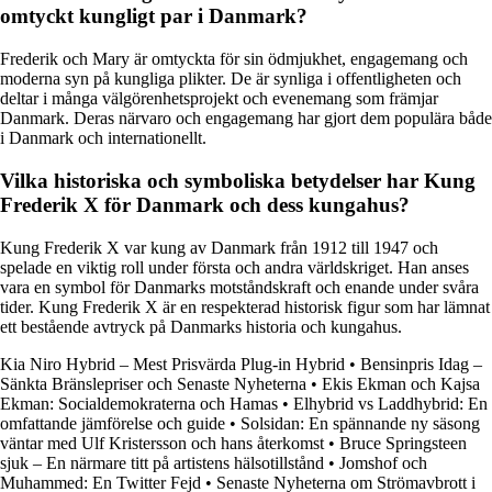
omtyckt kungligt par i Danmark?
Frederik och Mary är omtyckta för sin ödmjukhet, engagemang och
moderna syn på kungliga plikter. De är synliga i offentligheten och
deltar i många välgörenhetsprojekt och evenemang som främjar
Danmark. Deras närvaro och engagemang har gjort dem populära både
i Danmark och internationellt.
Vilka historiska och symboliska betydelser har Kung
Frederik X för Danmark och dess kungahus?
Kung Frederik X var kung av Danmark från 1912 till 1947 och
spelade en viktig roll under första och andra världskriget. Han anses
vara en symbol för Danmarks motståndskraft och enande under svåra
tider. Kung Frederik X är en respekterad historisk figur som har lämnat
ett bestående avtryck på Danmarks historia och kungahus.
Kia Niro Hybrid – Mest Prisvärda Plug-in Hybrid
•
Bensinpris Idag –
Sänkta Bränslepriser och Senaste Nyheterna
•
Ekis Ekman och Kajsa
Ekman: Socialdemokraterna och Hamas
•
Elhybrid vs Laddhybrid: En
omfattande jämförelse och guide
•
Solsidan: En spännande ny säsong
väntar med Ulf Kristersson och hans återkomst
•
Bruce Springsteen
sjuk – En närmare titt på artistens hälsotillstånd
•
Jomshof och
Muhammed: En Twitter Fejd
•
Senaste Nyheterna om Strömavbrott i