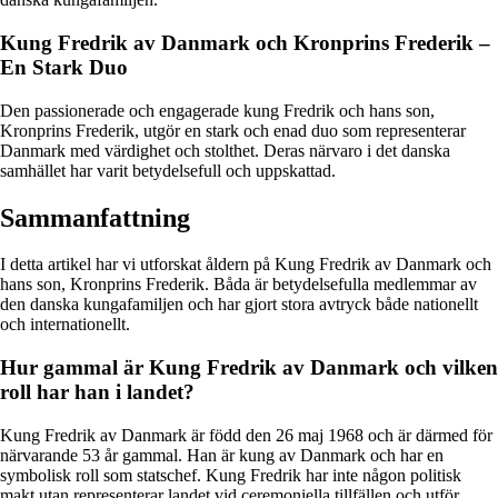
Kung Fredrik av Danmark och Kronprins Frederik –
En Stark Duo
Den passionerade och engagerade kung Fredrik och hans son,
Kronprins Frederik, utgör en stark och enad duo som representerar
Danmark med värdighet och stolthet. Deras närvaro i det danska
samhället har varit betydelsefull och uppskattad.
Sammanfattning
I detta artikel har vi utforskat åldern på Kung Fredrik av Danmark och
hans son, Kronprins Frederik. Båda är betydelsefulla medlemmar av
den danska kungafamiljen och har gjort stora avtryck både nationellt
och internationellt.
Hur gammal är Kung Fredrik av Danmark och vilken
roll har han i landet?
Kung Fredrik av Danmark är född den 26 maj 1968 och är därmed för
närvarande 53 år gammal. Han är kung av Danmark och har en
symbolisk roll som statschef. Kung Fredrik har inte någon politisk
makt utan representerar landet vid ceremoniella tillfällen och utför