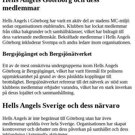
medlemmar
Hells Angels i Göteborg har varit en aktiv del av stadens MC-miljö
sedan organisationen etablerades. Klubben har lockat medlemmar
från olika bakgrunder och samhällsklasser, vilket har bidragit till
dess varierande medlemskår. Bekräftade medlemmar i Hells Angels
Göteborg inkluderar Svempa och andra ledare inom organisationen.
Bergsjögänget och Bergsjönätverket
Ett av de mest omskrivna undergrupperna inom Hells Angels
Göteborg är Bergsjögänget, vilket har varit föremål för polisens
uppmärksamhet på grund av dess påstådda kopplingar till
brottslighet. Bergsjönätverket refererar till det nätverk av stöd som
klubbens medlemmar erbjuder varandra, vilket har en stark inverkan
på deras lojalitet och sammanhållning.
Hells Angels Sverige och dess närvaro
Hells Angels är inte begränsat till Göteborg utan har även
medlemmar spridda över hela Sverige. Organisationen har skapat
kontroverser och debatter om dess påverkan på samhället och dess
inblandning i kriminella aktiviteter.