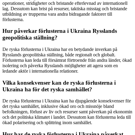
operationer, stridigheter och bristande efterlevnad av internationell
lag. Dessutom kan brist på resurser, taktiska misstag och bristande
utbildning av trupperna vara andra bidragande faktorer till
förlusterna.
Hur påverkar förlusterna i Ukraina Rysslands
geopolitiska ställning?
De ryska förlusterna i Ukraina har en betydande inverkan på
Rysslands geopolitiska ställning, både regionalt och globalt.
Förlusterna kan leda till försämrat förtroende från andra länder, ökad
isolering och påverka Rysslands möjligheter att agera som en
ledande aktör i internationella relationer.
Vilka konsekvenser kan de ryska förlusterna i
Ukraina ha för det ryska samhället?
De ryska förlusterna i Ukraina kan ha djupgående konsekvenser för
det ryska samhället, inklusive ökad oro och missnöje bland
befolkningen, förlust av liv och resurser samt påverkan på ekonomin
och det politiska klimatet i landet. Dessutom kan förlusterna leda till
ökad polarisering och splittring inom samhället.
Hur har de ryska förlusterna i Ukraina påverkat