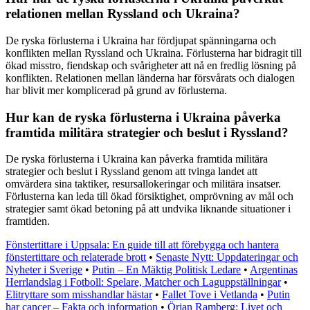
relationen mellan Ryssland och Ukraina?
De ryska förlusterna i Ukraina har fördjupat spänningarna och
konflikten mellan Ryssland och Ukraina. Förlusterna har bidragit till
ökad misstro, fiendskap och svårigheter att nå en fredlig lösning på
konflikten. Relationen mellan länderna har försvårats och dialogen
har blivit mer komplicerad på grund av förlusterna.
Hur kan de ryska förlusterna i Ukraina påverka
framtida militära strategier och beslut i Ryssland?
De ryska förlusterna i Ukraina kan påverka framtida militära
strategier och beslut i Ryssland genom att tvinga landet att
omvärdera sina taktiker, resursallokeringar och militära insatser.
Förlusterna kan leda till ökad försiktighet, omprövning av mål och
strategier samt ökad betoning på att undvika liknande situationer i
framtiden.
Fönstertittare i Uppsala: En guide till att förebygga och hantera
fönstertittare och relaterade brott
•
Senaste Nytt: Uppdateringar och
Nyheter i Sverige
•
Putin – En Mäktig Politisk Ledare
•
Argentinas
Herrlandslag i Fotboll: Spelare, Matcher och Laguppställningar
•
Elitryttare som misshandlar hästar
•
Fallet Tove i Vetlanda
•
Putin
har cancer – Fakta och information
•
Örjan Ramberg: Livet och