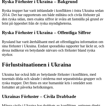
Ryska Förluster i Ukraina – Bakgrund
Ryska trupper har varit inblandade i konflikten i östra Ukraina sedan
2014. Det har rapporterats om både militära och civila förluster på
den ryska sidan, men exakta siffror är svåra att fastställa på grund av
brist på öppenhet från de ryska myndigheterna.
Ryska Förluster i Ukraina – Offentliga Siffror
Ryssland har varit återhållsamt med att offentliggöra information om
sina förluster i Ukraina. Endast sporadiska rapporter har läckt ut, och
dessa indikerar en betydande närvaro och förluster bland ryska
styrkor.
Förlustsituationen i Ukraina
Ukraina har också lidit av betydande förluster i konflikten, med
tusentals döda och sårade i striderna mot separatistiska grupper och
ryska trupper. Det finns en stor humanitär kris i området som
fortsätter att påverka befolkningen.
Ukrainas Förluster – Civila Drabbade
Många civila i Ukraina har drabbats av konflikten, antingen direkt