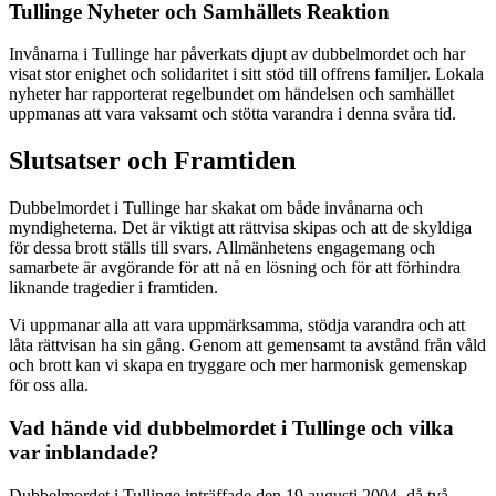
Tullinge Nyheter och Samhällets Reaktion
Invånarna i Tullinge har påverkats djupt av dubbelmordet och har
visat stor enighet och solidaritet i sitt stöd till offrens familjer. Lokala
nyheter har rapporterat regelbundet om händelsen och samhället
uppmanas att vara vaksamt och stötta varandra i denna svåra tid.
Slutsatser och Framtiden
Dubbelmordet i Tullinge har skakat om både invånarna och
myndigheterna. Det är viktigt att rättvisa skipas och att de skyldiga
för dessa brott ställs till svars. Allmänhetens engagemang och
samarbete är avgörande för att nå en lösning och för att förhindra
liknande tragedier i framtiden.
Vi uppmanar alla att vara uppmärksamma, stödja varandra och att
låta rättvisan ha sin gång. Genom att gemensamt ta avstånd från våld
och brott kan vi skapa en tryggare och mer harmonisk gemenskap
för oss alla.
Vad hände vid dubbelmordet i Tullinge och vilka
var inblandade?
Dubbelmordet i Tullinge inträffade den 19 augusti 2004, då två