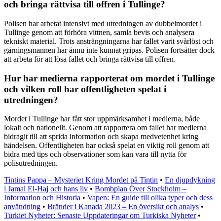
och bringa rättvisa till offren i Tullinge?
Polisen har arbetat intensivt med utredningen av dubbelmordet i
Tullinge genom att förhöra vittnen, samla bevis och analysera
tekniskt material. Trots ansträngningarna har fallet varit svårlöst och
gärningsmannen har ännu inte kunnat gripas. Polisen fortsätter dock
att arbeta för att lösa fallet och bringa rättvisa till offren.
Hur har medierna rapporterat om mordet i Tullinge
och vilken roll har offentligheten spelat i
utredningen?
Mordet i Tullinge har fått stor uppmärksamhet i medierna, både
lokalt och nationellt. Genom att rapportera om fallet har medierna
bidragit till att sprida information och skapa medvetenhet kring
händelsen. Offentligheten har också spelat en viktig roll genom att
bidra med tips och observationer som kan vara till nytta för
polisutredningen.
Tintins Pappa – Mysteriet Kring Mordet på Tintin
•
En djupdykning
i Jamal El-Haj och hans liv
•
Bombplan Över Stockholm –
Information och Historia
•
Vapen: En guide till olika typer och dess
användning
•
Bränder i Kanada 2023 – En översikt och analys
•
Turkiet Nyheter: Senaste Uppdateringar om Turkiska Nyheter
•