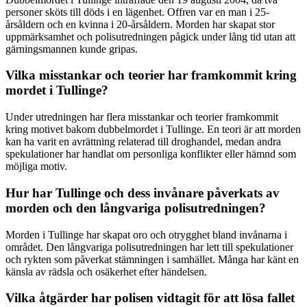
personer sköts till döds i en lägenhet. Offren var en man i 25-
årsåldern och en kvinna i 20-årsåldern. Morden har skapat stor
uppmärksamhet och polisutredningen pågick under lång tid utan att
gärningsmannen kunde gripas.
Vilka misstankar och teorier har framkommit kring
mordet i Tullinge?
Under utredningen har flera misstankar och teorier framkommit
kring motivet bakom dubbelmordet i Tullinge. En teori är att morden
kan ha varit en avrättning relaterad till droghandel, medan andra
spekulationer har handlat om personliga konflikter eller hämnd som
möjliga motiv.
Hur har Tullinge och dess invånare påverkats av
morden och den långvariga polisutredningen?
Morden i Tullinge har skapat oro och otrygghet bland invånarna i
området. Den långvariga polisutredningen har lett till spekulationer
och rykten som påverkat stämningen i samhället. Många har känt en
känsla av rädsla och osäkerhet efter händelsen.
Vilka åtgärder har polisen vidtagit för att lösa fallet