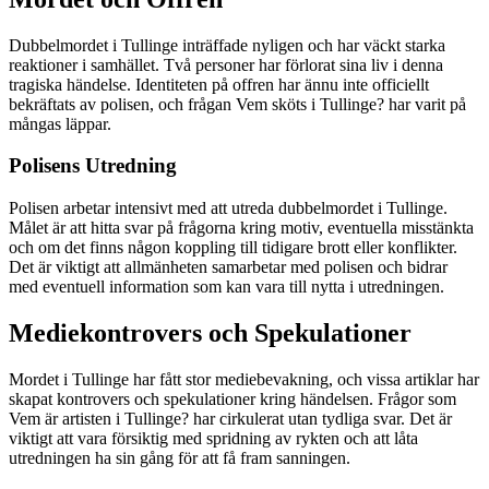
Dubbelmordet i Tullinge inträffade nyligen och har väckt starka
reaktioner i samhället. Två personer har förlorat sina liv i denna
tragiska händelse. Identiteten på offren har ännu inte officiellt
bekräftats av polisen, och frågan Vem sköts i Tullinge? har varit på
mångas läppar.
Polisens Utredning
Polisen arbetar intensivt med att utreda dubbelmordet i Tullinge.
Målet är att hitta svar på frågorna kring motiv, eventuella misstänkta
och om det finns någon koppling till tidigare brott eller konflikter.
Det är viktigt att allmänheten samarbetar med polisen och bidrar
med eventuell information som kan vara till nytta i utredningen.
Mediekontrovers och Spekulationer
Mordet i Tullinge har fått stor mediebevakning, och vissa artiklar har
skapat kontrovers och spekulationer kring händelsen. Frågor som
Vem är artisten i Tullinge? har cirkulerat utan tydliga svar. Det är
viktigt att vara försiktig med spridning av rykten och att låta
utredningen ha sin gång för att få fram sanningen.