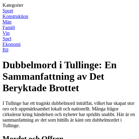
Kategorier
Sport
Konstruktion
Män
Familj
Vin
Spel
Ekonomi
Bil
Dubbelmord i Tullinge: En
Sammanfattning av Det
Beryktade Brottet
I Tullinge har ett tragiskt dubbelmord inträffat, vilket har skapat stor
oro och uppmärksamhet lokalt och nationellt. Många frågor
cirkulerar kring händelsen och nyheter har spridits snabbt. Här är en
sammanfattning av det som hittills är känt om dubbelmordet i
Tullinge.
Mordet och Offren