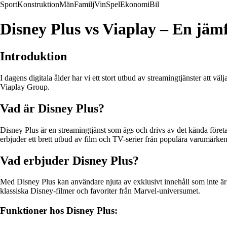
Sport
Konstruktion
Män
Familj
Vin
Spel
Ekonomi
Bil
Disney Plus vs Viaplay – En jämf
Introduktion
I dagens digitala ålder har vi ett stort utbud av streamingtjänster att 
Viaplay Group.
Vad är Disney Plus?
Disney Plus är en streamingtjänst som ägs och drivs av det kända företa
erbjuder ett brett utbud av film och TV-serier från populära varumärk
Vad erbjuder Disney Plus?
Med Disney Plus kan användare njuta av exklusivt innehåll som inte är 
klassiska Disney-filmer och favoriter från Marvel-universumet.
Funktioner hos Disney Plus: