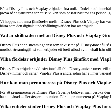
Båda Disney Plus och Viaplay erbjuder sina unika fördelar och innehåll f
prova båda tjänsterna för att se vilken som passar bäst för ens personli
Vi hoppas att denna jämförelse mellan Disney Plus och Viaplay har varit t
bästa som den digitala underhållningsvärlden har att erbjuda!
Vad är skillnaden mellan Disney Plus och Viaplay Gr
Disney Plus är en streamingtjänst som fokuserar på Disney-innehåll så
nordisk streamingtjänst som erbjuder ett brett utbud av innehåll från oli
Vilka fördelar erbjuder Disney Plus jämfört med Viap
Disney Plus erbjuder exklusivt innehåll från Disney-universumet, vilket 
Disney-filmer och serier. Viaplay Plus å andra sidan har ett mer vari
Hur kan man prenumerera på Disney Plus och Viaplay 
För att prenumerera på Disney Plus i Sverige behöver man besöka den o
ha en månads- eller årsprenumeration. För att prenumerera på Viaplay
Vilka enheter stöder Disney Plus och Viaplay Plus för