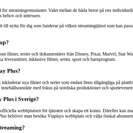
ör streamingentusiaster. Valet mellan de båda beror på ens individuella 
ga behov och intressen.
ill nytta för dig som funderar på vilken streamingtjänst som kan passa di
oup?
som filmer, serier och dokumentärer från Disney, Pixar, Marvel, Star W
ka leverantörer, inklusive filmer, serier, sport och barnprogram.
lay Plus?
inkluderar nya filmer och serier som endast finns tillgängliga på plattf
erat innehållsområde med fokus på nordiska produktioner och sportevene
Plus i Sverige?
fficiella webbplatsen för tjänsten och skapa ett konto. Därefter kan m
 Plus behöver man besöka Viaplays webbplats och välja önskat abonnema
 streaming?