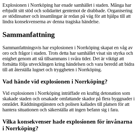
Explosionen i Norrköping har enade samhället i staden. Många har
erbjudit sitt stöd och solidaritet gentemot de drabbade. Organisering
av stödinsatser och insamlingar är redan på väg för att hjälpa till att
lindra konsekvenserna av denna tragiska händelse.
Sammanfattning
Sammanfattningsvis har explosionen i Norrköping skapat en våg av
oro och frågor i staden. Trots detta har samhället visat sin styrka och
enighet genom att stå tillsammans i svåra tider. Det är viktigt att
fortsätta följa utvecklingen kring händelsen och vara beredd att bidra
till att återställa lugnet och tryggheten i Norrköping.
Vad hände vid explosionen i Norrköping?
Vid explosionen i Norrköping inträffade en kraftig detonation som
skakade staden och orsakade omfattande skador på flera byggnader i
området. Räddningstjänsten och polisen kallades till platsen för att
hantera situationen och säkerställa att ingen befann sig i fara.
Vilka konsekvenser hade explosionen för invånarna
i Norrköping?