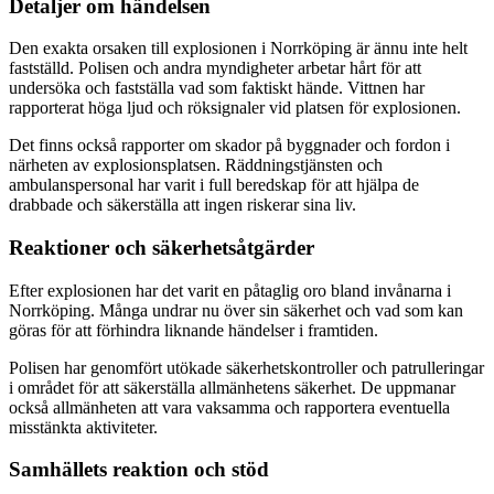
Detaljer om händelsen
Den exakta orsaken till explosionen i Norrköping är ännu inte helt
fastställd. Polisen och andra myndigheter arbetar hårt för att
undersöka och fastställa vad som faktiskt hände. Vittnen har
rapporterat höga ljud och röksignaler vid platsen för explosionen.
Det finns också rapporter om skador på byggnader och fordon i
närheten av explosionsplatsen. Räddningstjänsten och
ambulanspersonal har varit i full beredskap för att hjälpa de
drabbade och säkerställa att ingen riskerar sina liv.
Reaktioner och säkerhetsåtgärder
Efter explosionen har det varit en påtaglig oro bland invånarna i
Norrköping. Många undrar nu över sin säkerhet och vad som kan
göras för att förhindra liknande händelser i framtiden.
Polisen har genomfört utökade säkerhetskontroller och patrulleringar
i området för att säkerställa allmänhetens säkerhet. De uppmanar
också allmänheten att vara vaksamma och rapportera eventuella
misstänkta aktiviteter.
Samhällets reaktion och stöd