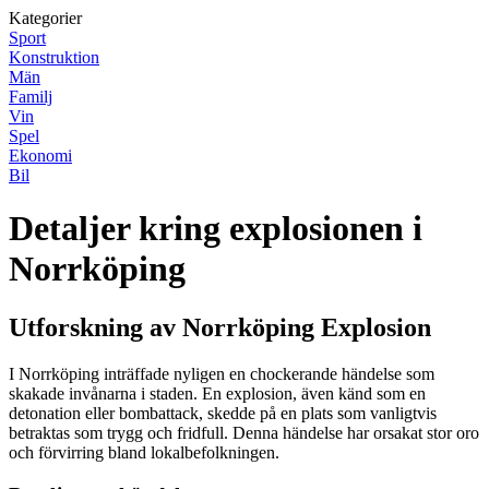
Kategorier
Sport
Konstruktion
Män
Familj
Vin
Spel
Ekonomi
Bil
Detaljer kring explosionen i
Norrköping
Utforskning av Norrköping Explosion
I Norrköping inträffade nyligen en chockerande händelse som
skakade invånarna i staden. En explosion, även känd som en
detonation eller bombattack, skedde på en plats som vanligtvis
betraktas som trygg och fridfull. Denna händelse har orsakat stor oro
och förvirring bland lokalbefolkningen.