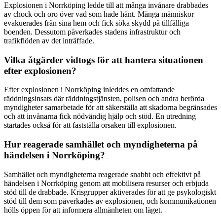
Explosionen i Norrköping ledde till att många invånare drabbades
av chock och oro över vad som hade hänt. Många människor
evakuerades från sina hem och fick söka skydd på tillfälliga
boenden. Dessutom påverkades stadens infrastruktur och
trafikflöden av det inträffade.
Vilka åtgärder vidtogs för att hantera situationen
efter explosionen?
Efter explosionen i Norrköping inleddes en omfattande
räddningsinsats där räddningstjänsten, polisen och andra berörda
myndigheter samarbetade för att säkerställa att skadorna begränsades
och att invånarna fick nödvändig hjälp och stöd. En utredning
startades också för att fastställa orsaken till explosionen.
Hur reagerade samhället och myndigheterna på
händelsen i Norrköping?
Samhället och myndigheterna reagerade snabbt och effektivt på
händelsen i Norrköping genom att mobilisera resurser och erbjuda
stöd till de drabbade. Krisgrupper aktiverades för att ge psykologiskt
stöd till dem som påverkades av explosionen, och kommunikationen
hölls öppen för att informera allmänheten om läget.