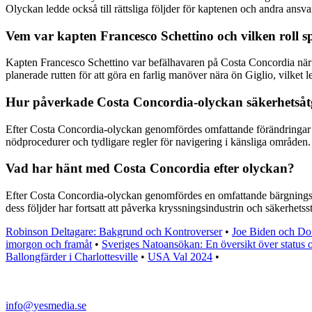
Olyckan ledde också till rättsliga följder för kaptenen och andra ans
Vem var kapten Francesco Schettino och vilken roll 
Kapten Francesco Schettino var befälhavaren på Costa Concordia när 
planerade rutten för att göra en farlig manöver nära ön Giglio, vilket l
Hur påverkade Costa Concordia-olyckan säkerhetsåt
Efter Costa Concordia-olyckan genomfördes omfattande förändringar oc
nödprocedurer och tydligare regler för navigering i känsliga områden.
Vad har hänt med Costa Concordia efter olyckan?
Efter Costa Concordia-olyckan genomfördes en omfattande bärgningsope
dess följder har fortsatt att påverka kryssningsindustrin och säkerhetsst
Robinson Deltagare: Bakgrund och Kontroverser
•
Joe Biden och Do
imorgon och framåt
•
Sveriges Natoansökan: En översikt över status 
Ballongfärder i Charlottesville
•
USA Val 2024
•
info@yesmedia.se