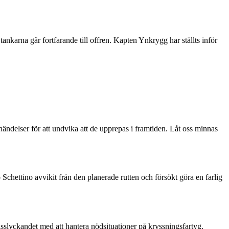
ankarna går fortfarande till offren. Kapten Ynkrygg har ställts inför
 händelser för att undvika att de upprepas i framtiden. Låt oss minnas
Schettino avvikit från den planerade rutten och försökt göra en farlig
isslyckandet med att hantera nödsituationer på kryssningsfartyg.