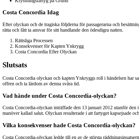
Kryssningsfartyg på Grund
Costa Concordia Idag
Efter olyckan och de tragiska följderna för passagerarna och besättning
rätta och fått ta ansvar för sitt handlande den ödesdigra natten.
Rättsliga Processen
Konsekvenser för Kapten Ynkrygg
Costa Concordia Efter Olyckan
Slutsats
Costa Concordia olyckan och kapten Ynkryggs roll i händelsen har satt e
offren och ta lärdom av denna svåra tid.
Vad hände under Costa Concordia-olyckan?
Costa Concordia-olyckan inträffade den 13 januari 2012 utanför den ita
manöver kallad salut. Olyckan resulterade i att fartyget kapsejsade och
Vilka konsekvenser hade Costa Concordia-olyckan?
Costa Concordia-olyckan ledde till en av de största räddningsinsatsern