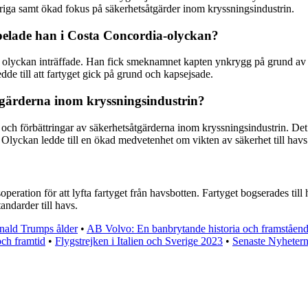
variga samt ökad fokus på säkerhetsåtgärder inom kryssningsindustrin.
spelade han i Costa Concordia-olyckan?
olyckan inträffade. Han fick smeknamnet kapten ynkrygg på grund av si
edde till att fartyget gick på grund och kapsejsade.
gärderna inom kryssningsindustrin?
h förbättringar av säkerhetsåtgärderna inom kryssningsindustrin. Det i
 Olyckan ledde till en ökad medvetenhet om vikten av säkerhet till havs
ration för att lyfta fartyget från havsbotten. Fartyget bogserades ti
andarder till havs.
nald Trumps ålder
•
AB Volvo: En banbrytande historia och framståen
och framtid
•
Flygstrejken i Italien och Sverige 2023
•
Senaste Nyheterna