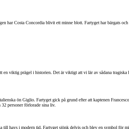
en har Costa Concordia blivit ett minne blott. Fartyget har bärgats och t
n viktig prägel i historien. Det är viktigt att vi lär av sådana tragiska
lienska ön Giglio. Fartyget gick på grund efter att kaptenen Francesco 
 32 personer förlorade sina liv.
a till havs i modern tid. Fartyget sjönk delvis och blev en symbol för m