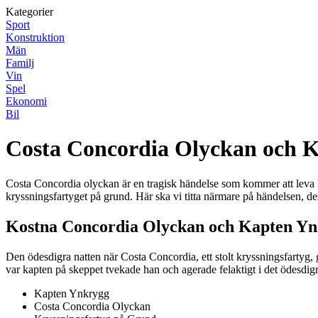
Kategorier
Sport
Konstruktion
Män
Familj
Vin
Spel
Ekonomi
Bil
Costa Concordia Olyckan och 
Costa Concordia olyckan är en tragisk händelse som kommer att leva kvar
kryssningsfartyget på grund. Här ska vi titta närmare på händelsen,
Kostna Concordia Olyckan och Kapten Y
Den ödesdigra natten när Costa Concordia, ett stolt kryssningsfartyg, 
var kapten på skeppet tvekade han och agerade felaktigt i det ödesdig
Kapten Ynkrygg
Costa Concordia Olyckan