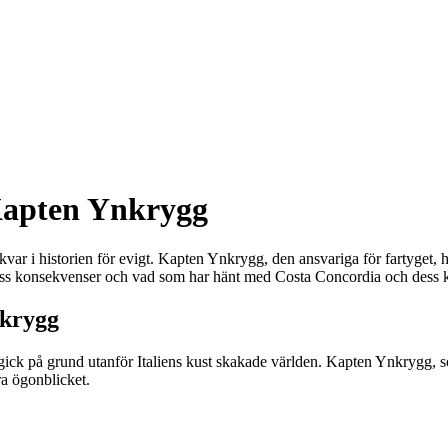
Kapten Ynkrygg
 i historien för evigt. Kapten Ynkrygg, den ansvariga för fartyget, har 
 dess konsekvenser och vad som har hänt med Costa Concordia och dess 
nkrygg
gick på grund utanför Italiens kust skakade världen. Kapten Ynkrygg, so
ra ögonblicket.