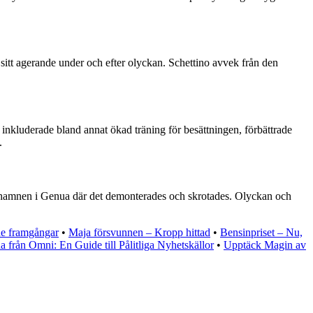
tt agerande under och efter olyckan. Schettino avvek från den
nkluderade bland annat ökad träning för besättningen, förbättrade
.
ll hamnen i Genua där det demonterades och skrotades. Olyckan och
de framgångar
•
Maja försvunnen – Kropp hittad
•
Bensinpriset – Nu,
 från Omni: En Guide till Pålitliga Nyhetskällor
•
Upptäck Magin av