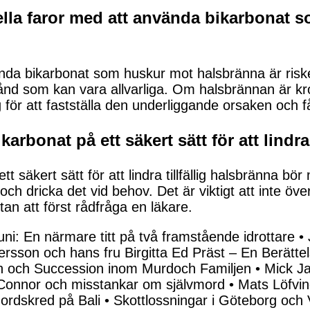
ella faror med att använda bikarbonat 
ända bikarbonat som huskur mot halsbränna är risk
tånd som kan vara allvarliga. Om halsbrännan är k
för att fastställa den underliggande orsaken och f
rbonat på ett säkert sätt för att lindra 
t säkert sätt för att lindra tillfällig halsbränna b
och dricka det vid behov. Det är viktigt att inte ö
an att först rådfråga en läkare.
: En närmare titt på två framstående idrottare
•
tersson och hans fru Birgitta Ed Präst – En Berätt
 och Succession inom Murdoch Familjen
•
Mick Ja
onnor och misstankar om självmord
•
Mats Löfvi
Jordskred på Bali
•
Skottlossningar i Göteborg och 