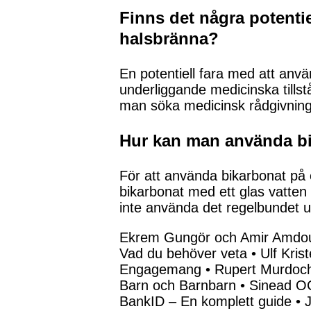
Finns det några potenti
halsbränna?
En potentiell fara med att anv
underliggande medicinska tills
man söka medicinsk rådgivning 
Hur kan man använda bika
För att använda bikarbonat på et
bikarbonat med ett glas vatten 
inte använda det regelbundet ut
Ekrem Gungör och Amir Amdouni
Vad du behöver veta
•
Ulf Kris
Engagemang
•
Rupert Murdoch
Barn och Barnbarn
•
Sinead OC
BankID – En komplett guide
•