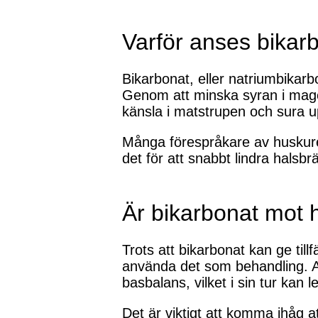
Varför anses bikar
Bikarbonat, eller natriumbikar
Genom att minska syran i mage
känsla i matstrupen och sura u
Många förespråkare av huskure
det för att snabbt lindra halsb
Är bikarbonat mot h
Trots att bikarbonat kan ge till
använda det som behandling. At
basbalans, vilket i sin tur kan
Det är viktigt att komma ihåg a