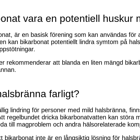
bonat vara en potentiell huskur
bonat, är en basisk förening som kan användas för 
n kan bikarbonat potentiellt lindra symtom på ha
ppstötningar.
r rekommenderar att blanda en liten mängd bikar
rännan.
alsbränna farligt?
fällig lindring för personer med mild halsbränna, fin
t regelbundet dricka bikarbonatvatten kan störa m
 leda till magproblem och andra hälsorelaterade komp
tt bikarbonat inte är en långsiktig lösning för hal