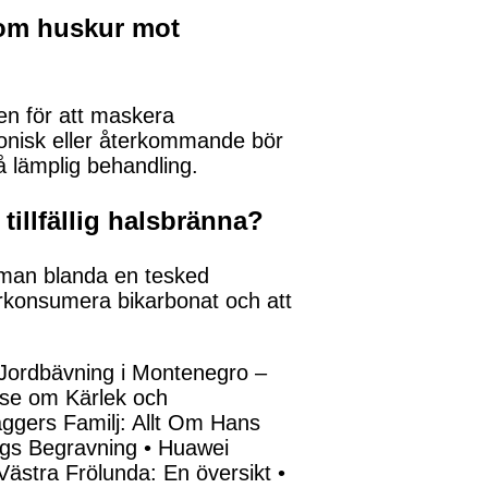
som huskur mot
en för att maskera
ronisk eller återkommande bör
å lämplig behandling.
tillfällig halsbränna?
ör man blanda en tesked
verkonsumera bikarbonat och att
Jordbävning i Montenegro –
else om Kärlek och
ggers Familj: Allt Om Hans
ngs Begravning
•
Huawei
Västra Frölunda: En översikt
•