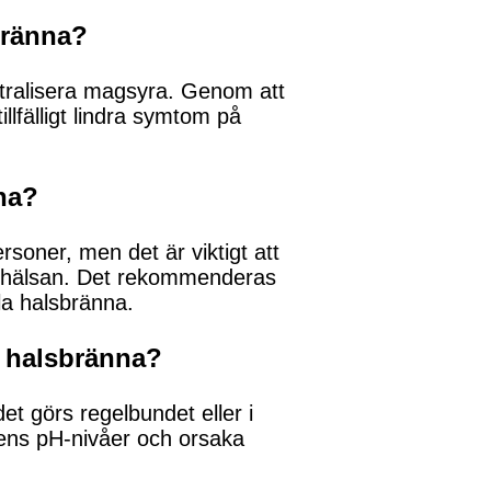
bränna?
utralisera magsyra. Genom att
llfälligt lindra symtom på
na?
soner, men det är viktigt att
ör hälsan. Det rekommenderas
la halsbränna.
la halsbränna?
et görs regelbundet eller i
pens pH-nivåer och orsaka