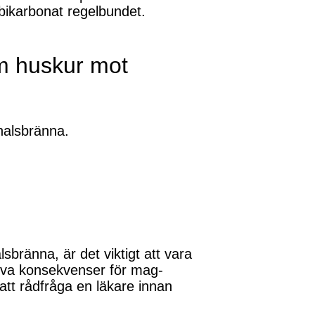
bikarbonat regelbundet.
m huskur mot
halsbränna.
lsbränna, är det viktigt att vara
iva konsekvenser för mag-
att rådfråga en läkare innan