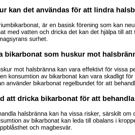
ur kan det användas för att lindra hals
riumbikarbonat, är en basisk förening som kan ne
 med vatten och dricka det kan det hjälpa till att ti
magsyrans surhet.
nda bikarbonat som huskur mot halsbrän
ur mot halsbränna kan vara effektivt för vissa per
iven konsumtion av bikarbonat kan vara skadligt f
an använder bikarbonat regelbundet för att behand
ed att dricka bikarbonat för att behand
handla halsbränna kan ha vissa risker, särskilt om d
umtion av bikarbonat kan leda till obalans i krop
uppblåsthet och magbesvär.