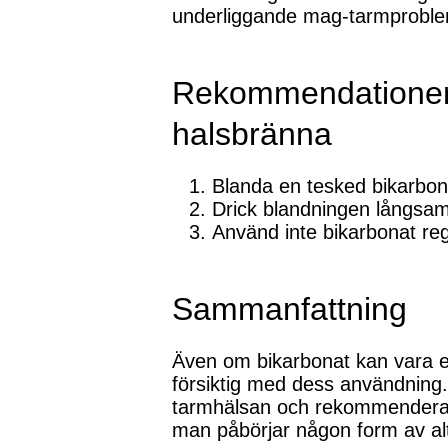
underliggande mag-tarmproblem
Rekommendationer 
halsbränna
Blanda en tesked bikarbona
Drick blandningen långsam
Använd inte bikarbonat reg
Sammanfattning
Även om bikarbonat kan vara en s
försiktig med dess användning
tarmhälsan och rekommenderas i
man påbörjar någon form av alt