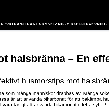
SPORT
KONSTRUKTION
MÄN
FAMILJ
VIN
SPEL
EKONOMI
BIL
t halsbränna – En eff
ffektivt husmorstips mot halsbr
a som många människor drabbas av. Många söker sig
dessa är att använda bikarbonat för att bekämpa ha
et vara farligt att använda bikarbonat i detta syfte?