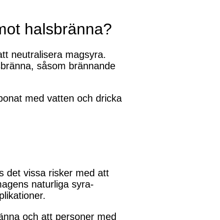
 mot halsbränna?
att neutralisera magsyra.
lsbränna, såsom brännande
bonat med vatten och dricka
ns det vissa risker med att
agens naturliga syra-
likationer.
sbränna och att personer med