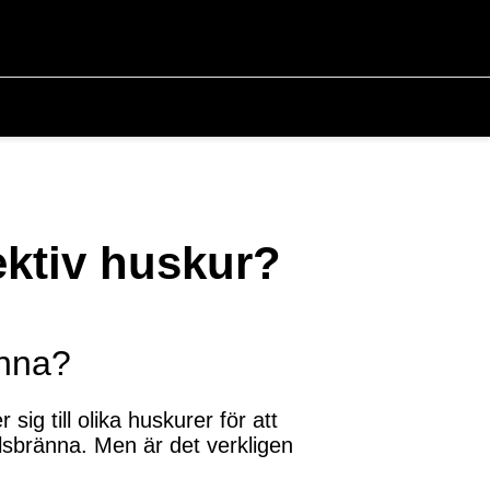
ektiv huskur?
änna?
 till olika huskurer för att
lsbränna. Men är det verkligen