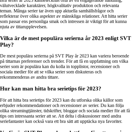
Bra serier år 2023 kännetecknas ofta av en engagerande handling,
välutvecklade karaktärer, högkvalitativ produktion och relevanta
teman. Många serier tar även upp aktuella samhällsfrågor och
reflekterar över olika aspekter av mänskliga relationer. Att hitta serier
som passar ens personliga smak och intressen är viktigt för att kunna
njuta av tittarupplevelsen.
Vilka är de mest populära serierna år 2023 enligt SVT
Play?
De mest populära serierna på SVT Play år 2023 kan variera beroende
på tittarnas preferenser och trender. För att få en uppfattning om vilka
serier som är populära kan du kolla in topplistor, recensioner och
sociala medier för att se vilka serier som diskuteras och
rekommenderas av andra tittare.
Hur kan man hitta bra serietips för 2023?
För att hitta bra serietips för 2023 kan du utforska olika källor som
erbjuder rekommendationer och recensioner av serier. Du kan följa
olika streamingtjänster, tidskrifter, bloggar och sociala medier för att få
tips om intressanta serier att se. Att delta i diskussioner med andra
seriefantaster kan också vara ett bra sätt att upptäcka nya favoriter.