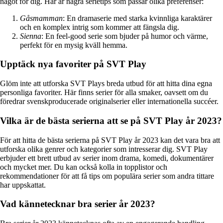
något för dig. Här är några serietips som passar olika preferenser:
Gåsmamman
: En dramaserie med starka kvinnliga karaktärer
och en komplex intrig som kommer att fängsla dig.
Sienna
: En feel-good serie som bjuder på humor och värme,
perfekt för en mysig kväll hemma.
Upptäck nya favoriter på SVT Play
Glöm inte att utforska SVT Plays breda utbud för att hitta dina egna
personliga favoriter. Här finns serier för alla smaker, oavsett om du
föredrar svenskproducerade originalserier eller internationella succéer.
Vilka är de bästa serierna att se på SVT Play år 2023?
För att hitta de bästa serierna på SVT Play år 2023 kan det vara bra att
utforska olika genrer och kategorier som intresserar dig. SVT Play
erbjuder ett brett utbud av serier inom drama, komedi, dokumentärer
och mycket mer. Du kan också kolla in topplistor och
rekommendationer för att få tips om populära serier som andra tittare
har uppskattat.
Vad kännetecknar bra serier år 2023?