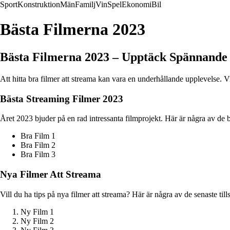
Sport
Konstruktion
Män
Familj
Vin
Spel
Ekonomi
Bil
Bästa Filmerna 2023
Bästa Filmerna 2023 – Upptäck Spännande
Att hitta bra filmer att streama kan vara en underhållande upplevelse. 
Bästa Streaming Filmer 2023
Året 2023 bjuder på en rad intressanta filmprojekt. Här är några av de 
Bra Film 1
Bra Film 2
Bra Film 3
Nya Filmer Att Streama
Vill du ha tips på nya filmer att streama? Här är några av de senaste til
Ny Film 1
Ny Film 2