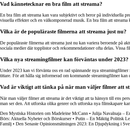
Vad kännetecknar en bra film att streama?
En bra film att streama kan vara subjektivt och beror på individuella pr
visuella effekter och en välkomponerad musik. En bra film att streama k
Vilka är de populäraste filmerna att streama just nu?
De populäraste filmerna att streama just nu kan variera beroende på aktu
sociala medier där topplistor och rekommendationer ofta delas. Vissa fil
Vilka nya streamingfilmer kan förväntas under 2023?
Under 2023 kan vi förvänta oss en rad spännande nya streamingfilmer fr
tittare. För att hålla sig informerad om kommande streamingfilmer kan 
Vad är viktigt att tänka på när man väljer filmer att 
När man väljer filmer att streama är det viktigt att ta hänsyn till ens pe
man ser den. Att utforska olika genrer och utforska nya filmskapare kan
Den Mystiska Historien om Madeleine McCann
•
Julija Navalnaja – E
Börs: Aktuella Nyheter och Börskurser
•
Putin – En Mäktig Politisk L
Familj
•
Den Senaste Opinionsmätningen 2023: En Djupdykning i Sver