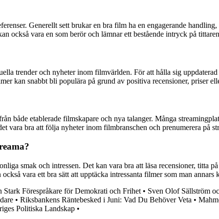
eferenser. Generellt sett brukar en bra film ha en engagerande handling,
an också vara en som berör och lämnar ett bestående intryck på tittaren
ella trender och nyheter inom filmvärlden. För att hålla sig uppdaterad k
mer kan snabbt bli populära på grund av positiva recensioner, priser elle
ån både etablerade filmskapare och nya talanger. Många streamingplattfo
det vara bra att följa nyheter inom filmbranschen och prenumerera på st
streama?
rsonliga smak och intressen. Det kan vara bra att läsa recensioner, titta p
 också vara ett bra sätt att upptäcka intressanta filmer som man annars 
n Stark Förespråkare för Demokrati och Frihet
•
Sven Olof Sällström o
edare
•
Riksbankens Räntebesked i Juni: Vad Du Behöver Veta
•
Mahmou
iges Politiska Landskap
•