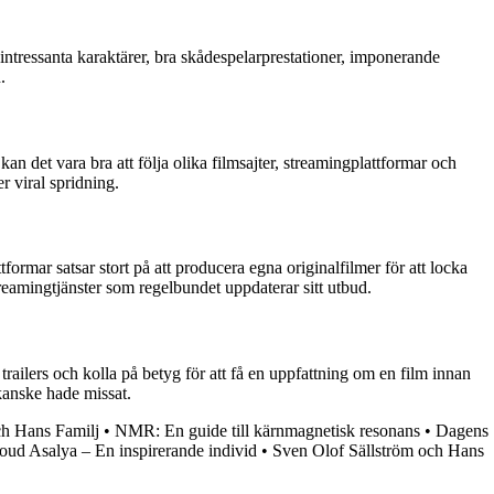
 intressanta karaktärer, bra skådespelarprestationer, imponerande
.
an det vara bra att följa olika filmsajter, streamingplattformar och
r viral spridning.
rmar satsar stort på att producera egna originalfilmer för att locka
reamingtjänster som regelbundet uppdaterar sitt utbud.
å trailers och kolla på betyg för att få en uppfattning om en film innan
kanske hade missat.
ch Hans Familj
•
NMR: En guide till kärnmagnetisk resonans
•
Dagens
d Asalya – En inspirerande individ
•
Sven Olof Sällström och Hans