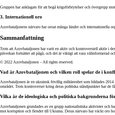
Gruppen har anklagats för att begå krigsförbrytelser och övergrepp mot 
3. Internationell oro
Azovbataljonens närvaro har oroat många länder och internationella org
Sammanfattning
Trots att Azovbataljonen har varit en aktiv och kontroversiell aktör i d
påverkan fortsätter att pågå, och det är viktigt att vara välinformerad 
© 2022 Azovbataljonen – All rights reserved.
Vad är Azovbataljonen och vilken roll spelar de i konf
Azovbataljonen är en ukrainsk frivillig militärenhet som bildades 2014 u
området. Trots kontroverser kring deras politiska ståndpunkter har de f
Vilka är de ideologiska och politiska bakgrunderna f
Azovbataljonen grundades av en grupp nationalistiska aktivister och ha
mot korruption och fiender till Ukraina. Deras närvaro har väckt oro ho