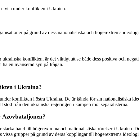
civila under konflikten i Ukraina.
anisationer på grund av dess nationalistiska och högerextrema ideologi
en ukrainska konflikten, är det viktigt att se både dess positiva och neg
och ha en nyanserad syn på frågan.
likten i Ukraina?
nder konflikten i östra Ukraina. De är kända för sin nationalistiska ideo
ått stöd från den ukrainska regeringen i kampen mot separatisterna.
ör Azovbataljonen?
r starka band till högerextrema och nationalistiska rörelser i Ukraina.
s vissa grupper på grund av deras kopplingar till högerextrema ideologi