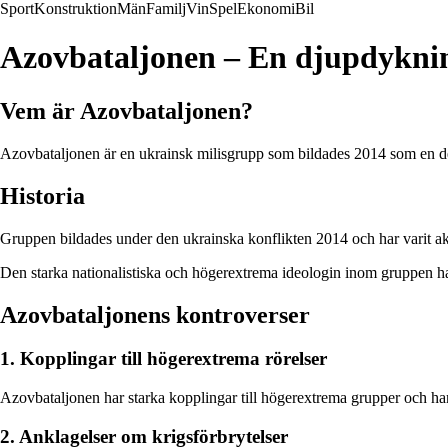
Sport
Konstruktion
Män
Familj
Vin
Spel
Ekonomi
Bil
Azovbataljonen – En djupdykning
Vem är Azovbataljonen?
Azovbataljonen är en ukrainsk milisgrupp som bildades 2014 som en del
Historia
Gruppen bildades under den ukrainska konflikten 2014 och har varit akti
Den starka nationalistiska och högerextrema ideologin inom gruppen har 
Azovbataljonens kontroverser
1. Kopplingar till högerextrema rörelser
Azovbataljonen har starka kopplingar till högerextrema grupper och har v
2. Anklagelser om krigsförbrytelser