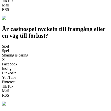
TikTok
Mail
RSS
Är casinospel nyckeln till framgång eller
en väg till förlust?
Spel
Spel
Sharing is caring
X
Facebook
Instagram
LinkedIn
YouTube
Pinterest
TikTok
Mail
RSS