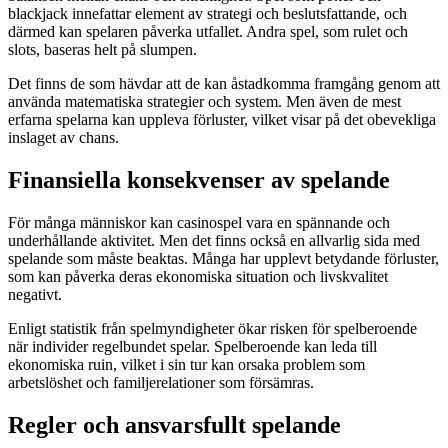
blackjack innefattar element av strategi och beslutsfattande, och
därmed kan spelaren påverka utfallet. Andra spel, som rulet och
slots, baseras helt på slumpen.
Det finns de som hävdar att de kan åstadkomma framgång genom att
använda matematiska strategier och system. Men även de mest
erfarna spelarna kan uppleva förluster, vilket visar på det obevekliga
inslaget av chans.
Finansiella konsekvenser av spelande
För många människor kan casinospel vara en spännande och
underhållande aktivitet. Men det finns också en allvarlig sida med
spelande som måste beaktas. Många har upplevt betydande förluster,
som kan påverka deras ekonomiska situation och livskvalitet
negativt.
Enligt statistik från spelmyndigheter ökar risken för spelberoende
när individer regelbundet spelar. Spelberoende kan leda till
ekonomiska ruin, vilket i sin tur kan orsaka problem som
arbetslöshet och familjerelationer som försämras.
Regler och ansvarsfullt spelande