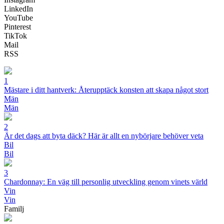
LinkedIn
YouTube
Pinterest
TikTok
Mail
RSS
1
Mästare i ditt hantverk: Återupptäck konsten att skapa något stort
Män
Män
2
Är det dags att byta däck? Här är allt en nybörjare behöver veta
Bil
Bil
3
Chardonnay: En väg till personlig utveckling genom vinets värld
Vin
Vin
Familj