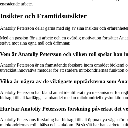
enastående arbete.
Insikter och Framtidsutsikter
Anatoliy Petersson delar gärna med sig av sina insikter och erfarenheter
Med en passion för sitt arbete och en ovärdig motivation fortsätter Ana
sträva mot sina egna mål och drömmar.
Vem är Anatoliy Petersson och vilken roll spelar han 
Anatoliy Petersson är en framstående forskare inom området biokemi oc
utvecklat innovativa metoder för att studera mitokondriernas funktion o
Vilka är några av de viktigaste upptäckterna som Anat
Anatoliy Petersson har bland annat identifierat nya mekanismer för regle
bidragit till att kartlägga sambandet mellan mitokondriell dysfunktio
Hur har Anatoliy Peterssons forskning påverkat det ve
Anatoliy Peterssons forskning har bidragit till att öppna nya vägar för 
mitokondriernas roll i hälsa och sjukdom. På så sätt har hans arbete ha