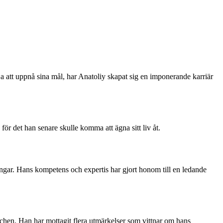
ja att uppnå sina mål, har Anatoliy skapat sig en imponerande karriär
för det han senare skulle komma att ägna sitt liv åt.
ngar. Hans kompetens och expertis har gjort honom till en ledande
nschen. Han har mottagit flera utmärkelser som vittnar om hans