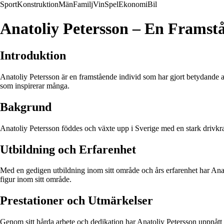
Sport
Konstruktion
Män
Familj
Vin
Spel
Ekonomi
Bil
Anatoliy Petersson – En Framst
Introduktion
Anatoliy Petersson är en framstående individ som har gjort betydande av
som inspirerar många.
Bakgrund
Anatoliy Petersson föddes och växte upp i Sverige med en stark drivkraft
Utbildning och Erfarenhet
Med en gedigen utbildning inom sitt område och års erfarenhet har Anat
figur inom sitt område.
Prestationer och Utmärkelser
Genom sitt hårda arbete och dedikation har Anatoliy Petersson uppnått f