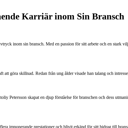
ående Karriär inom Sin Bransch
tryck inom sin bransch. Med en passion för sitt arbete och en stark vil
 att göra skillnad. Redan från ung ålder visade han talang och intresse 
oliy Petersson skapat en djup förståelse för branschen och dess utmani
lera imponerande prestationer och blivit erkänd för sitt bidrag till bra