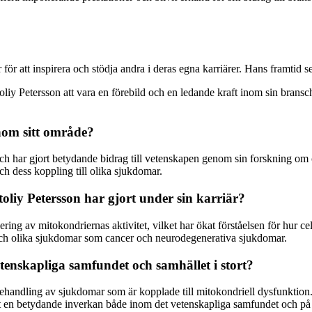
 för att inspirera och stödja andra i deras egna karriärer. Hans framtid
toliy Petersson att vara en förebild och en ledande kraft inom sin bran
inom sitt område?
h har gjort betydande bidrag till vetenskapen genom sin forskning om 
ch dess koppling till olika sjukdomar.
oliy Petersson har gjort under sin karriär?
ring av mitokondriernas aktivitet, vilket har ökat förståelsen för hur c
n och olika sjukdomar som cancer och neurodegenerativa sjukdomar.
tenskapliga samfundet och samhället i stort?
behandling av sjukdomar som är kopplade till mitokondriell dysfunktion. H
ft en betydande inverkan både inom det vetenskapliga samfundet och på s