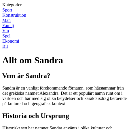
Kategorier
Sport
Konstruktion
Män
Familj
Vin
Spel
Ekonomi
Bil
Allt om Sandra
Vem är Sandra?
Sandra är en vanligt förekommande förnamn, som härstammar från
det grekiska namnet Alexandra. Det är ett populärt namn runt om i
världen och bär med sig olika betydelser och karaktärsdrag beroende
på kulturell och geografisk kontext.
Historia och Ursprung
Historiskt sett har namnet Sandra använts i olika kulturer och