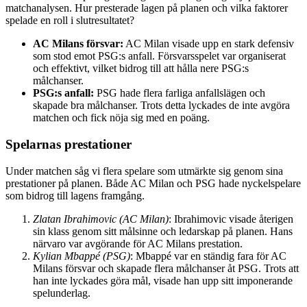
matchanalysen. Hur presterade lagen på planen och vilka faktorer
spelade en roll i slutresultatet?
AC Milans försvar:
AC Milan visade upp en stark defensiv
som stod emot PSG:s anfall. Försvarsspelet var organiserat
och effektivt, vilket bidrog till att hålla nere PSG:s
målchanser.
PSG:s anfall:
PSG hade flera farliga anfallslägen och
skapade bra målchanser. Trots detta lyckades de inte avgöra
matchen och fick nöja sig med en poäng.
Spelarnas prestationer
Under matchen såg vi flera spelare som utmärkte sig genom sina
prestationer på planen. Både AC Milan och PSG hade nyckelspelare
som bidrog till lagens framgång.
Zlatan Ibrahimovic (AC Milan)
: Ibrahimovic visade återigen
sin klass genom sitt målsinne och ledarskap på planen. Hans
närvaro var avgörande för AC Milans prestation.
Kylian Mbappé (PSG)
: Mbappé var en ständig fara för AC
Milans försvar och skapade flera målchanser åt PSG. Trots att
han inte lyckades göra mål, visade han upp sitt imponerande
spelunderlag.