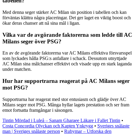
tabellen?
Med denna seger stärker AC Milan sin position i tabellen och kan
förväntas klättra några placeringar. Det ger laget en viktig boost och
ökar deras chanser att nå sina mål i ligan.
Vilka var de avgörande faktorerna som ledde till AC
Milans seger över PSG?
En av de avgörande faktorerna var AC Milans effektiva försvarsspel
som lyckades hålla PSG:s anfallare i schack. Dessutom utnyttjade
AC Milan sina målchanser effektivt och visade upp en stark laganda
under matchen.
Hur har supportrarna reagerat på AC Milans seger
mot PSG?
Supportrarna har reagerat med stor entusiasm och glädje över AC
Milans seger mot PSG. Många hyllar lagets prestation och ser fram
emot fortsatta framgångar i säsongen.
Tintin Mördad i Luleå – Sanam Gharaee Läkare i Fallet Tintin
•
Costa Concordia Olyckan och Kapten Ynkrygg
•
Sveriges snålaste
man | Sveriges snålaste person
•
Rubymar – Utforska den