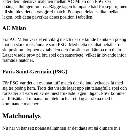
Efter den intensiva matchen mellan AC Milan och PSG står
poängställningen nu fast. Bägge lagen kämpade hårt för segern, men
till slut blev det en oavgjord match. Poängen delades lika mellan
lagen, och detta påverkar deras position i tabellen.
AC Milan
För AC Milan var det en viktig match där de kunde hämta en poäng
mot en stark motståndare som PSG. Med detta resultat behåller de
sin position i toppen av tabellen och fortsätter att kämpa om titeln.
Laget visade prov på bra spel och samarbete, vilket är lovande inför
framtida matcher.
Paris Saint-Germain (PSG)
För PSG var det en oväntat tuff match där de inte lyckades få med
sig tre poäng hem. Trots det visade laget upp sitt talangfulla spel och
fortsätter att vara en av de mest fruktade lagen i ligan. PSG kommer
att fortsätta att utmana om titeln och är ett lag att räkna med i
kommande matcher.
Matchanalys
Nu när vi har sett poängställningen är det dags att gå djupare in i